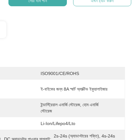
সেরা দাম পান
এখন চ্যাট করুন
ISO9001/CE/ROHS
ই-বাইকের জন্য 8A স্মার্ট অ্যাক্টিভ ইকুয়ালাইজার
ইন্ডাস্ট্রিয়াল এনার্জি স্টোরেজ, হোম এনার্জি 
স্টোরেজ
Li-Ion/Lifepo4/Lto
2s-24s (অ্যাডাপ্টারের শক্তি), 4s-24s 
 _DC অ্যাডাপ্টার পাওয়ার সাপ্লাই: