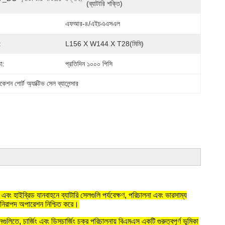
(ব্যাটারি শক্তি)
এফআর-৪/এইচএএসএল
:
L156 X W144 X T28(মিমি)
া:
প্রতিদিন ১০০০ পিসি
ন পোর্ট অ্যাক্টিভ সেল ব্যালেন্সার
 এবং হাইব্রিড যানবাহনে ব্যাটারি সেলগুলি পর্যবেক্ষণ, পরিচালনা এবং ভারসাম্য
়ির নিরাপদ অপারেশন নিশ্চিত করে।
লিতে, চার্জিং এবং ডিসচার্জিং চক্র পরিচালনায় বিএমএস একটি গুরুত্বপূর্ণ ভূমিকা