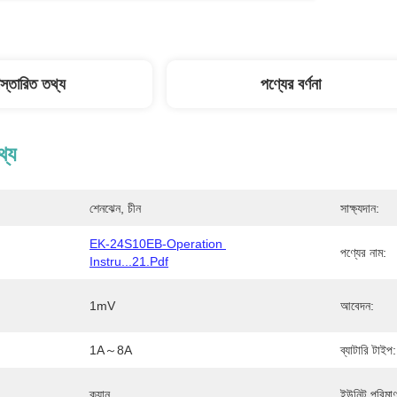
িস্তারিত তথ্য
পণ্যের বর্ণনা
থ্য
শেনঝেন, চীন
সাক্ষ্যদান:
EK-24S10EB-Operation 
পণ্যের নাম:
Instru...21.pdf
1mV
আবেদন:
1A～8A
ব্যাটারি টাইপ:
ক্যান
ইউনিট পরিমাণ