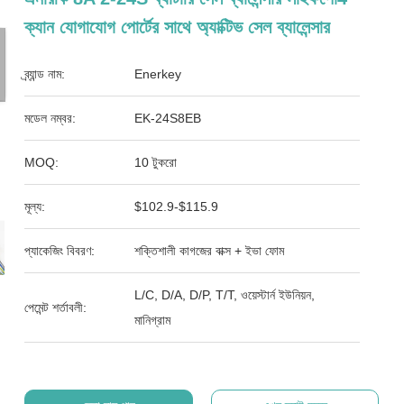
ক্যান যোগাযোগ পোর্টের সাথে অ্যাক্টিভ সেল ব্যালেন্সার
ব্র্যান্ড নাম:
Enerkey
মডেল নম্বর:
EK-24S8EB
MOQ:
10 টুকরো
মূল্য:
$102.9-$115.9
প্যাকেজিং বিবরণ:
শক্তিশালী কাগজের বাক্স + ইভা ফোম
L/C, D/A, D/P, T/T, ওয়েস্টার্ন ইউনিয়ন,
পেমেন্ট শর্তাবলী:
মানিগ্রাম