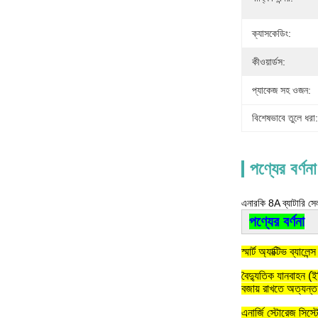
ক্যাসকেডিং:
কীওয়ার্ডস:
প্যাকেজ সহ ওজন:
বিশেষভাবে তুলে ধরা:
পণ্যের বর্ণনা
এনারকি 8A ব্যাটারি সেল
পণ্যের বর্ণনা
স্মার্ট অ্যাক্টিভ ব্যাল
বৈদ্যুতিক যানবাহন (ইভ
বজায় রাখতে অত্যন্ত 
এনার্জি স্টোরেজ সিস্