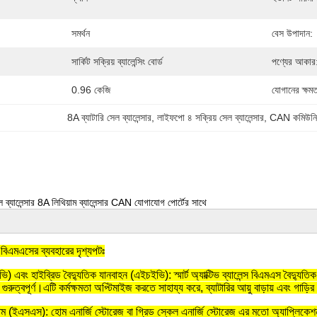
সমর্থন
বেস উপাদান:
সার্কিট সক্রিয় ব্যালেন্সিং বোর্ড
পণ্যের আকার
0.96 কেজি
যোগানের ক্ষমত
8A ব্যাটারি সেল ব্যালেন্সার
, 
লাইফপো ৪ সক্রিয় সেল ব্যালেন্সার
, 
CAN কমিউনিকেশ
 ব্যালেন্সার 8A লিথিয়াম ব্যালেন্সার CAN যোগাযোগ পোর্টের সাথে
েন্স বিএমএসের ব্যবহারের দৃশ্যপটঃ
ি) এবং হাইব্রিড বৈদ্যুতিক যানবাহন (এইচইভি): স্মার্ট অ্যাক্টিভ ব্যালেন্স বিএমএস বৈদ্যুতিক
গুরুত্বপূর্ণ।এটি কর্মক্ষমতা অপ্টিমাইজ করতে সাহায্য করে, ব্যাটারির আয়ু বাড়ায় এবং গাড
টেম (ইএসএস): হোম এনার্জি স্টোরেজ বা গ্রিড স্কেল এনার্জি স্টোরেজ এর মতো অ্যাপ্লিকেশনগু