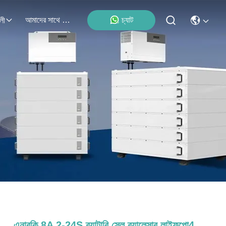
আমাদের সাথে যোগাযোগ
চ্যাট
লী
এনারকি 8A 2-24S ব্যাটারি সেল ব্যালেন্সার লাইফপো4