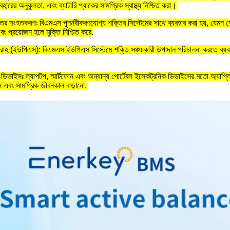
ারের অনুকূলতা, এবং ব্যাটারি প্যাকের সামগ্রিক স্বাস্থ্য নিশ্চিত করা।
তির সংহতকরণঃ বিএমএস পুনর্নবীকরণযোগ্য শক্তির সিস্টেমের সাথে ব্যবহার করা হয়, যেমন সৌর বা
এবং প্রয়োজন হলে মুক্তি নিশ্চিত করে.
রবরাহ (ইউপিএস): বিএমএস ইউপিএস সিস্টেমে শক্তি সঞ্চয়কারী উপাদান পরিচালনা করতে ব্যবহৃ
ডিভাইসঃ ল্যাপটপ, স্মার্টফোন এবং অন্যান্য পোর্টেবল ইলেকট্রনিক ডিভাইসের মতো অ্যাপ্লিকেশন
 এবং সামগ্রিক জীবনকাল বাড়ানো.