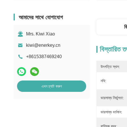
আমাদের সাথে যোগাযোগ
ব
Mrs. Kiwi Xiao
kiwi@enerkey.cn
বিস্তারিত ত
+8615387469240
উৎপত্তি স্থল:
নথি:
এখন চ্যাট করুন
ভারসাম্য নির্ভুলতা:
ভারসাম্য বর্তমান:
বাহ্যিক বন্দর: