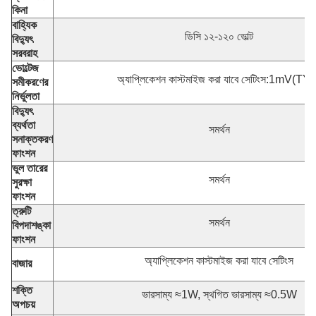
কিনা
বাহ্যিক
ডিসি ১২-১২০ ভোল্ট
বিদ্যুৎ
সরবরাহ
ভোল্টেজ
অ্যাপ্লিকেশন কাস্টমাইজ করা যাবে সেটিংস:1mV(TY
সমীকরণের
নির্ভুলতা
বিদ্যুৎ
ব্যর্থতা
সমর্থন
সনাক্তকরণ
ফাংশন
ভুল তারের
সমর্থন
সুরক্ষা
ফাংশন
ত্রুটি
সমর্থন
বিপদাশঙ্কা
ফাংশন
অ্যাপ্লিকেশন কাস্টমাইজ করা যাবে সেটিংস
বাজার
শক্তি
ভারসাম্য ≈1W, স্থগিত ভারসাম্য ≈0.5W
অপচয়