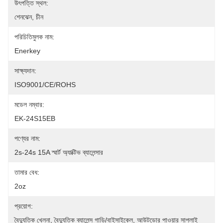
উৎপত্তি স্থল:
শেনঝেন, চীন
পরিচিতিমুলক নাম:
Enerkey
সাক্ষ্যদান:
ISO9001/CE/ROHS
মডেল নম্বার:
EK-24S15EB
পণ্যের নাম:
2s-24s 15A স্মার্ট অ্যাক্টিভ ব্যালেন্সার
তামার বেধ:
2oz
প্রয়োগ:
বৈদ্যুতিক খেলনা, বৈদ্যুতিক ব্যালেন্স গাড়ি/বাইসাইকেল, আউটডোর পাওয়ার সাপ্লাই