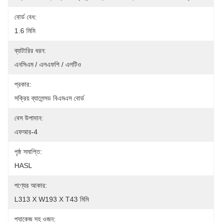
বোর্ড বেধ:
1.6 মিমি
ব্যাটারির ধরন:
এনসিএম / এলএফপি / এলটিও
প্রকার:
সক্রিয় ব্যালেন্সড বিএমএস বোর্ড
বেস উপাদান:
এফআর-4
পৃষ্ঠ সমাপ্তি:
HASL
পণ্যের আকার:
L313 X W193 X T43 মিমি
প্যাকেজ সহ ওজন: