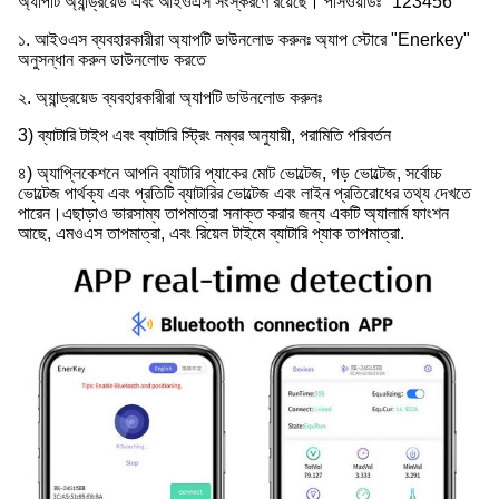
অ্যাপটি অ্যান্ড্রয়েড এবং আইওএস সংস্করণে রয়েছে। পাসওয়ার্ডঃ "123456"
১. আইওএস ব্যবহারকারীরা অ্যাপটি ডাউনলোড করুনঃ অ্যাপ স্টোরে "Enerkey" 
অনুসন্ধান করুন ডাউনলোড করতে
২. অ্যান্ড্রয়েড ব্যবহারকারীরা অ্যাপটি ডাউনলোড করুনঃ
3) ব্যাটারি টাইপ এবং ব্যাটারি স্ট্রিং নম্বর অনুযায়ী, পরামিতি পরিবর্তন
৪) অ্যাপ্লিকেশনে আপনি ব্যাটারি প্যাকের মোট ভোল্টেজ, গড় ভোল্টেজ, সর্বোচ্চ 
ভোল্টেজ পার্থক্য এবং প্রতিটি ব্যাটারির ভোল্টেজ এবং লাইন প্রতিরোধের তথ্য দেখতে 
পারেন।এছাড়াও ভারসাম্য তাপমাত্রা সনাক্ত করার জন্য একটি অ্যালার্ম ফাংশন 
আছে, এমওএস তাপমাত্রা, এবং রিয়েল টাইমে ব্যাটারি প্যাক তাপমাত্রা.