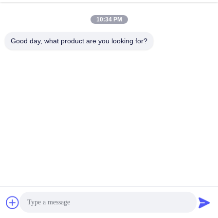
10:34 PM
Good day, what product are you looking for?
অংশের নাম
কিউ'টি
15A স্মার্ট অ্যাক্টিভ ব্যালেন্সার
১ পিসি
1 মি 16 এডব্লিউজি ক্লিপ ওয়্যার
২৫ পিসি
৩ পিন ৭.৬২ পিচ থার্মাল
১ পিসি
৭ পিন ৭.৬২ পিচ থার্মাল
১ পিসি
৯ পিন ৭.৬২ পিচ থার্মাল
১ পিসি
ডিসি অ্যাডাপ্টার
১ পিসি
ম্যানুয়াল ব্যবহার
অ্যাপ্লিকেশন ইনস্টলেশন এবং ব্যবহার