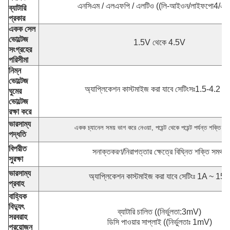
এনসিএম / এলএফপি / এলটিও ((লি-আইওন/লাইফপো4/এল
ব্যাটারি
প্রকার
একক সেল
ভোল্টেজ
1.5V থেকে 4.5V
সংগ্রহের
পরিসীমা
নিম্ন
ভোল্টেজ
অ্যাপ্লিকেশন কাস্টমাইজ করা যাবে সেটিংসঃ1.5-4.2 ভোল
ঘুমের
ভোল্টেজ
রক্ষা করে
ভারসাম্য
একক চ্যানেল সময় ভাগ করে নেওয়া, পয়েন্ট থেকে পয়েন্ট পর্যন্ত শক্তি স্থ
পদ্ধতি
বিপরীত
সনাক্তকরণ/নিরাপত্তার ক্ষেত্রে বিঘ্নিত শক্তি সমর্থন
সুরক্ষা
ভারসাম্য
অ্যাপ্লিকেশন কাস্টমাইজ করা যাবে সেটিংঃ 1A ~ 15
প্রবাহ
বাহ্যিক
বিদ্যুৎ
ব্যাটারি চালিত ((নির্ভুলতা:3mV)
সরবরাহ
ডিসি পাওয়ার সাপ্লাই ((নির্ভুলতাঃ 1mV)
প্রয়োজন