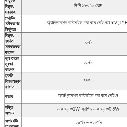
বাহ্যিক
ডিসি ১২-১২০ ভোল্ট
বিদ্যুৎ
সরবরাহ
ভোল্টেজ
অ্যাপ্লিকেশন কাস্টমাইজ করা যাবে সেটিংস:1mV(TY
সমীকরণের
নির্ভুলতা
বিদ্যুৎ
ব্যর্থতা
সমর্থন
সনাক্তকরণ
ফাংশন
ভুল তারের
সমর্থন
সুরক্ষা
ফাংশন
ত্রুটি
সমর্থন
বিপদাশঙ্কা
ফাংশন
অ্যাপ্লিকেশন কাস্টমাইজ করা যাবে সেটিংস
বাজার
শক্তি
ভারসাম্য ≈1W, স্থগিত ভারসাম্য ≈0.5W
অপচয়
অপারেটিং
-২০°সি ~ +৫৫°সি
তাপমাত্রা