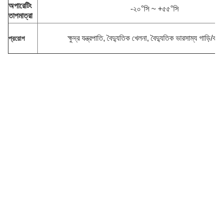
অপারেটিং
-২০°সি ~ +৫৫°সি
তাপমাত্রা
ক্ষুদ্র যন্ত্রপাতি, বৈদ্যুতিক খেলনা, বৈদ্যুতিক ভারসাম্য গাড়ি/ব
প্রয়োগ