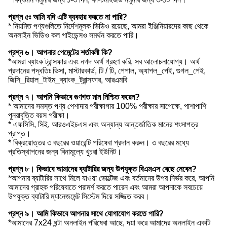
প্রশ্ন ৫ঃ আমি যদি এটি ব্যবহার করতে না পারি?
* নিয়মিত পণ্যগুলিতে নির্দেশমূলক ভিডিও রয়েছে, আমরা ইঞ্জিনিয়ারদের কাছ থেকে
অনলাইন ভিডিও কল গাইডেন্সও সমর্থন করতে পারি।
প্রশ্ন ৬। আপনার পেমেন্টের শর্তাবলী কি?
*আমরা ব্যাংক ট্রান্সফার এবং নগদ অর্থ গ্রহণ করি, সব আলোচনাযোগ্য। অর্থ
প্রদানের পদ্ধতিঃ ভিসা, মাস্টারকার্ড, টি / টি, পেপাল, অ্যাপল_পেই, গুগল_পেই,
জিসি_রিয়াল_টাইম_ব্যাংক_ট্রান্সফার, আরএমবি
প্রশ্ন ৭। আপনি কিভাবে গুণগত মান নিশ্চিত করেন?
* আমাদের সমস্ত পণ্য পেশাদার পরীক্ষাগার 100% পরীক্ষার সাপেক্ষে, পাশাপাশি
পুনরাবৃত্তি বয়স পরীক্ষা।
* এফসিসি, সিই, আরওএইচএস এবং অন্যান্য আন্তর্জাতিক মানের শংসাপত্র
প্রাপ্ত।
* বিক্রয়োত্তর ৩ বছরের ওয়ারেন্টি পরিষেবা প্রদান করুন। ৩ বছরের মধ্যে
প্রতিস্থাপনের জন্য বিনামূল্যে খুচরা ইউনিট।
প্রশ্ন ৮। কিভাবে আমাদের ব্যাটারির জন্য উপযুক্ত বিএমএস বেছে নেবেন?
*আপনার ব্যাটারির সাথে মিলে যাওয়া ভোল্টেজ এবং বর্তমানের উপর নির্ভর করে, আপনি
আমাদের গ্রাহক পরিষেবাতে পরামর্শ করতে পারেন এবং আমরা আপনাকে সবচেয়ে
উপযুক্ত ব্যাটারি ম্যানেজমেন্ট সিস্টেম দিয়ে সজ্জিত করব।
প্রশ্ন ৯। আমি কিভাবে আপনার সাথে যোগাযোগ করতে পারি?
*আমাদের 7x24 ঘন্টা অনলাইন পরিষেবা আছে, দয়া করে আমাদের অনলাইন একটি