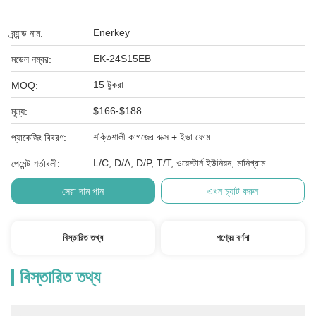
Enerkey
ব্র্যান্ড নাম:
EK-24S15EB
মডেল নম্বর:
15 টুকরা
MOQ:
$166-$188
মূল্য:
শক্তিশালী কাগজের বাক্স + ইভা ফোম
প্যাকেজিং বিবরণ:
L/C, D/A, D/P, T/T, ওয়েস্টার্ন ইউনিয়ন, মানিগ্রাম
পেমেন্ট শর্তাবলী:
সেরা দাম পান
এখন চ্যাট করুন
বিস্তারিত তথ্য
পণ্যের বর্ণনা
বিস্তারিত তথ্য