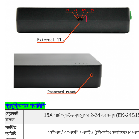
প্রযুক্তিগত পরামিতি
প্রোডাক্ট
15A স্মার্ট অ্যাক্টিভ ব্যালেন্সার 2-24 এর জন্য (EK-24
মডেল
সমর্থিত
এনসিএম / এলএফপি / এলটিও ((লি-আইওন/লাইফপো4/এল
ব্যাটারি