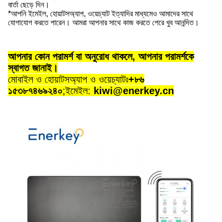
বার্তা ছেড়ে দিন।
*আপনি ইমেইল, হোয়াটসঅ্যাপ, ওয়েচ্যাট ইত্যাদির মাধ্যমেও আমাদের সাথে
যোগাযোগ করতে পারেন। আমরা আপনার সাথে কাজ করতে পেরে খুব আনন্দিত।
আপনার কোন পরামর্শ বা অনুরোধ থাকলে, আপনার পরামর্শকে
স্বাগত জানাই।
মোবাইল ও হোয়াটসঅ্যাপ ও ওয়েচ্যাটঃ
+৮৬
১৫৩৮৭৪৬৯২৪০
;
ইমেইল:
kiwi@enerkey.cn