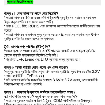
প্রায়শই জিজ্ঞাসিত প্রশ্ন
প্রশ্ন ১। কেন আমরা আপনাকে বেছে নিয়েছি?
* আমরা আপনাকে 10 বছরেরও বেশি শক্তিশালী প্রযুক্তিগত সহায়তার সাথে দক্ষ
বিক্রয়োত্তর পরিষেবা সরবরাহ করতে পারি।
* পণ্য FCC, সিই, ROHS এবং অন্যান্য আন্তর্জাতিক মানের সার্টিফিকেশন পাস
করেছে।
* আমরা আপনাকে কারখানার মূল্য প্রদান করতে পারি, আমাদের কারখানা এবং উত্পাদন
প্রক্রিয়া পরিদর্শন করতে আপনাকে স্বাগতম।
Q2. আপনার পণ্য পরিসীমা (টাইপ) কি?
*আমরা প্রধানত পাওয়ার ব্যাটারি, এনার্জি স্টোরেজ ব্যাটারি এবং ভোক্তা ব্যাটারির
ক্ষেত্রে ব্যাটারি ম্যানেজমেন্ট সিস্টেম তৈরি করি।
* প্রধানত LFP, Li-ino এবং LTO ব্যাটারির জন্য ব্যবহৃত হয়।
প্রশ্ন ৩ঃ আমার ব্যাটারি কোন ধরণের এবং কোন ধরণের?
*অনুগ্রহ করে ব্যাটারির শরীর দেখুন, যদি আপনার ব্যাটারির স্বাভাবিক ভোল্টেজ 3.2V
দেখায়, ব্যাটারিটি LiFePo4 হয়।
* যদি আপনার ব্যাটারির স্বাভাবিক ভোল্টেজ 3.6V বা 3.7V দেখায়, তবে ব্যাটারিটি
লিথিয়াম-আয়ন বা এলটিও ব্যাটারি।
প্রশ্ন ৪। আপনার কি ন্যূনতম অর্ডারের প্রয়োজনীয়তা আছে?
এটা কাস্টমাইজ করা যাবে? নমুনা এবং ব্যাচ জন্য সীসা সময় কি?
* আমাদের ন্যূনতম অর্ডার পরিমাণ 1 টুকরা, ODM কাস্টমাইজেশন উপলব্ধ।
* বিদ্যমান নমুনার জন্য ১-৩ দিন, কাস্টমাইজড নমুনার জন্য ৩-১০ দিন।