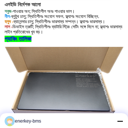
এলইডি নির্দেশক আলো
সবুজ-
পাওয়ার অন; স্থিতিশীল অনঃ পাওয়ার ভাল।
নীল-
ব্লুটুথ চালু; স্থিতিশীলঃ সংযোগ সফল. ফ্ল্যাশঃ সংযোগ বিচ্ছিন্ন.
হলুদ -
ব্যালেন্সার চালু; স্থিতিশীলঃ ভারসাম্য সম্পন্ন। ফ্ল্যাশঃ ভারসাম্য।
লাল -
ডিভাইস ত্রুটি; স্থিতিশীলঃ ব্যাটারি স্ট্রিং সেটিং সঙ্গে মিলে না; ফ্ল্যাশঃ ভারসাম্য
লাইন প্রতিরোধের খুব বড়।
প্যাকিং তালিকা
enerkey-bms