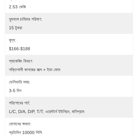
2.53 কেজি
ন্যূনতম চাহিদার পরিমাণ:
15 টুকরা
মূল্য:
$166-$188
প্যাকেজিং বিবরণ:
শক্তিশালী কাগজের বাক্স + ইভা ফোম
ডেলিভারি সময়:
3-5 দিন
পরিশোধের শর্ত:
L/C, D/A, D/P, T/T, ওয়েস্টার্ন ইউনিয়ন, মানিগ্রাম
যোগানের ক্ষমতা:
প্রতিদিন 10000 পিসি