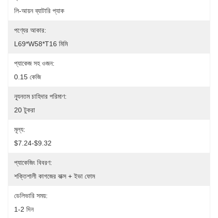
লি-আয়ন ব্যাটারি প্যাক
পণ্যের আকার:
L69*W58*T16 মিমি
প্যাকেজ সহ ওজন:
0.15 কেজি
ন্যূনতম চাহিদার পরিমাণ:
20 টুকরা
মূল্য:
$7.24-$9.32
প্যাকেজিং বিবরণ:
শক্তিশালী কাগজের বাক্স + ইভা ফোম
ডেলিভারি সময়:
1-2 দিন