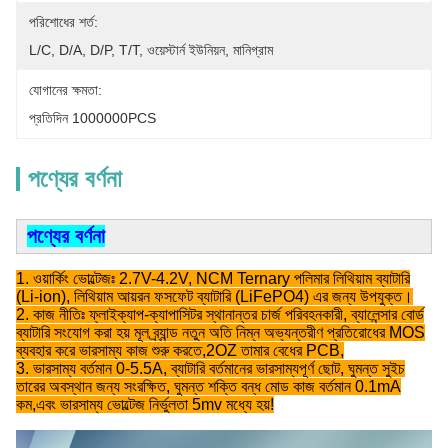
পরিশোধের শর্ত:
L/C, D/A, D/P, T/T, ওয়েস্টার্ন ইউনিয়ন, মানিগ্রাম
যোগানের ক্ষমতা:
প্রতিদিন 1000000PCS
পণ্যের বর্ণনা
পণ্যের বর্ণনা
1. ওয়ার্কিং ভোল্টেজঃ 2.7V-4.2V, NCM Ternary পলিমার লিথিয়াম ব্যাটারি
(Li-ion), লিথিয়াম আয়রন ফসফেট ব্যাটারি (LiFePO4) এর জন্য উপযুক্ত।
2. কাজ নীতিঃ ফ্লাইক্যাপ-ক্যাপাসিটর স্থানান্তর চার্জ পরিবহনকারী, ব্যালেন্সার বোর্ড
ব্যাটারি সংযোগ করা হয় মূল ব্র্যান্ড নতুন অতি নিম্ন অভ্যন্তরীণ প্রতিরোধের MOS
ব্যবহার করে ভারসাম্য কাজ শুরু করতে,2OZ তামার বেধের PCB,
3. ভারসাম্য বর্তমান 0-5.5A, ব্যাটারি বর্তমানের ভারসাম্যপূর্ণ ছোট, ঘুমন্ত সুইচ
তারের অবস্থান জন্য সংরক্ষিত, ঘুমন্ত শক্তি বন্ধ মোড কাজ বর্তমান 0.1mA
কম,এবং ভারসাম্য ভোল্টেজ নির্ভুলতা 5mv মধ্যে হয়!