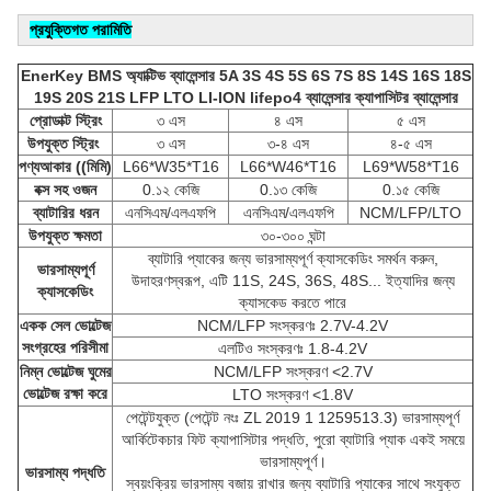
প্রযুক্তিগত পরামিতি
EnerKey BMS অ্যাক্টিভ ব্যালেন্সার 5A 3S 4S 5S 6S 7S 8S 14S 16S 18S
19S 20S 21S LFP LTO LI-ION lifepo4 ব্যালেন্সার ক্যাপাসিটর ব্যালেন্সার
প্রোডাক্ট স্ট্রিং
৩ এস
৪ এস
৫ এস
উপযুক্ত স্ট্রিং
৩ এস
৩-৪ এস
৪-৫ এস
পণ্য
আকার ((মিমি)
L66*W35*T16
L66*W46*T16
L69*W58*T16
বক্স সহ ওজন
0.১২ কেজি
0.১৩ কেজি
0.১৫ কেজি
ব্যাটারির ধরন
এনসিএম/এলএফপি
এনসিএম/এলএফপি
NCM/LFP/LTO
উপযুক্ত ক্ষমতা
৩০-৩০০ ঘন্টা
ব্যাটারি প্যাকের জন্য ভারসাম্যপূর্ণ ক্যাসকেডিং সমর্থন করুন,
ভারসাম্যপূর্ণ
উদাহরণস্বরূপ, এটি 11S, 24S, 36S, 48S... ইত্যাদির জন্য
ক্যাসকেডিং
ক্যাসকেড করতে পারে
একক সেল ভোল্টেজ
NCM/LFP সংস্করণঃ 2.7V-4.2V
সংগ্রহের পরিসীমা
এলটিও সংস্করণঃ 1.8-4.2V
নিম্ন ভোল্টেজ ঘুমের
NCM/LFP সংস্করণ <2.7V
ভোল্টেজ রক্ষা করে
LTO সংস্করণ <1.8V
পেটেন্টযুক্ত (পেটেন্ট নংঃ ZL 2019 1 1259513.3) ভারসাম্যপূর্ণ
আর্কিটেকচার ফিট ক্যাপাসিটার পদ্ধতি, পুরো ব্যাটারি প্যাক একই সময়ে
ভারসাম্যপূর্ণ।
ভারসাম্য পদ্ধতি
স্বয়ংক্রিয় ভারসাম্য বজায় রাখার জন্য ব্যাটারি প্যাকের সাথে সংযুক্ত