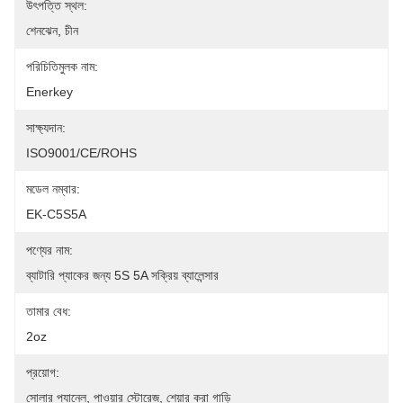
উৎপত্তি স্থল:
শেনঝেন, চীন
পরিচিতিমুলক নাম:
Enerkey
সাক্ষ্যদান:
ISO9001/CE/ROHS
মডেল নম্বার:
EK-C5S5A
পণ্যের নাম:
ব্যাটারি প্যাকের জন্য 5S 5A সক্রিয় ব্যালেন্সার
তামার বেধ:
2oz
প্রয়োগ:
সোলার প্যানেল, পাওয়ার স্টোরেজ, শেয়ার করা গাড়ি