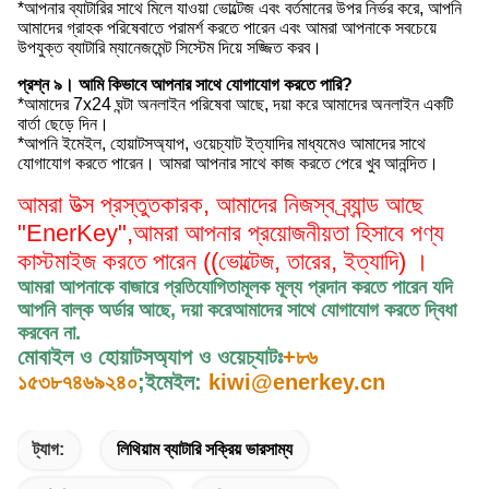
*আপনার ব্যাটারির সাথে মিলে যাওয়া ভোল্টেজ এবং বর্তমানের উপর নির্ভর করে, আপনি
আমাদের গ্রাহক পরিষেবাতে পরামর্শ করতে পারেন এবং আমরা আপনাকে সবচেয়ে
উপযুক্ত ব্যাটারি ম্যানেজমেন্ট সিস্টেম দিয়ে সজ্জিত করব।
প্রশ্ন ৯। আমি কিভাবে আপনার সাথে যোগাযোগ করতে পারি?
*আমাদের 7x24 ঘন্টা অনলাইন পরিষেবা আছে, দয়া করে আমাদের অনলাইন একটি
বার্তা ছেড়ে দিন।
*আপনি ইমেইল, হোয়াটসঅ্যাপ, ওয়েচ্যাট ইত্যাদির মাধ্যমেও আমাদের সাথে
যোগাযোগ করতে পারেন। আমরা আপনার সাথে কাজ করতে পেরে খুব আনন্দিত।
আমরা উত্স প্রস্তুতকারক, আমাদের নিজস্ব ব্র্যান্ড আছে
"EnerKey",
আমরা আপনার প্রয়োজনীয়তা হিসাবে পণ্য
কাস্টমাইজ করতে পারেন ((ভোল্টেজ, তারের, ইত্যাদি) ।
আমরা আপনাকে বাজারে প্রতিযোগিতামূলক মূল্য প্রদান করতে পারেন যদি
আপনি বাল্ক অর্ডার আছে, দয়া করে
আমাদের সাথে যোগাযোগ করতে দ্বিধা
করবেন না
.
মোবাইল ও হোয়াটসঅ্যাপ ও ওয়েচ্যাটঃ
+৮৬
১৫৩৮৭৪৬৯২৪০
;
ইমেইল:
kiwi@enerkey.cn
ট্যাগ:
লিথিয়াম ব্যাটারি সক্রিয় ভারসাম্য