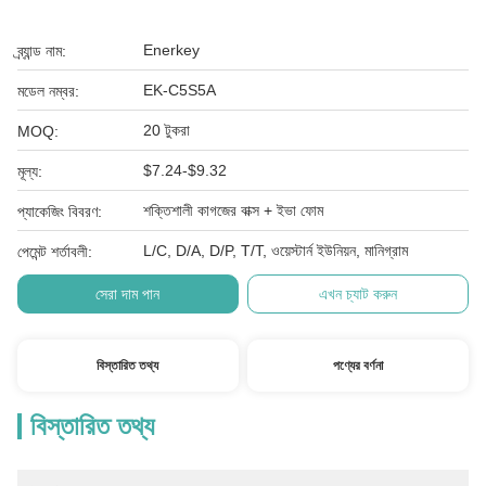
Enerkey
ব্র্যান্ড নাম:
EK-C5S5A
মডেল নম্বর:
20 টুকরা
MOQ:
$7.24-$9.32
মূল্য:
শক্তিশালী কাগজের বাক্স + ইভা ফোম
প্যাকেজিং বিবরণ:
L/C, D/A, D/P, T/T, ওয়েস্টার্ন ইউনিয়ন, মানিগ্রাম
পেমেন্ট শর্তাবলী:
সেরা দাম পান
এখন চ্যাট করুন
বিস্তারিত তথ্য
পণ্যের বর্ণনা
বিস্তারিত তথ্য