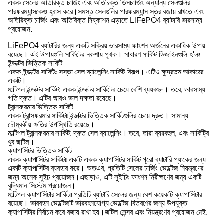
একক সেলের অতিরিক্ত চার্জিং এবং অতিরিক্ত ডিসচার্জিং অন্যান্য সেলগুলির
পারফরম্যান্সকেও হ্রাস করে।সমস্ত সেলগুলির পারফরম্যান্স স্তর বজায় রাখতে এবং
অতিরিক্ত চার্জিং এবং অতিরিক্ত নিষ্কাশন এড়াতে LiFePO4 ব্যাটারি ভারসাম্য
প্রয়োজন.
LiFePO4 ব্যাটারির জন্য একটি সক্রিয় ভারসাম্য ফাংশন অর্জনের একাধিক উপায়
রয়েছে। এই উপায়গুলি সার্কিটের নকশায় পৃথক। সাধারণ সার্কিট ডিজাইনগুলি হ'লঃ
ইন্ডাক্টর ভিত্তিক সার্কিট
একক ইন্ডাক্টর সার্কিটঃ সস্তা সেল ব্যালেন্সিং সার্কিট বিকল্প। এটিও ক্ষুদ্রতম আকারের
একটি।
মাল্টিপল ইন্ডাক্টর সার্কিট: একক ইন্ডাক্টর সার্কিটের চেয়ে বেশি ব্যয়বহুল। তবে, ভারসাম্য
গতি দ্রুত। এটির আরও ভাল দক্ষতা রয়েছে।
ট্রান্সফরমার ভিত্তিক সার্কিট
একক ট্রান্সফরমার সার্কিটঃ ইন্ডাক্টর ভিত্তিক সার্কিটগুলির চেয়ে দ্রুত। সামান্য
চৌম্বকীয় ক্ষতির উপস্থিতি রয়েছে।
মাল্টিপল ট্রান্সফরমার সার্কিট: দ্রুত সেল ব্যালেন্সিং। তবে, তারা ব্যয়বহুল, এবং সার্কিট্রি
খুব জটিল।
ক্যাপাসিটর ভিত্তিক সার্কিট
একক ক্যাপাসিটর সার্কিটঃ একটি একক ক্যাপাসিটর সার্কিট পুরো ব্যাটারি প্যাকের জন্য
একটি ক্যাপাসিটর ব্যবহার করে। অতএব, প্রতিটি সেলের চার্জিং ভোল্টেজ নিয়ন্ত্রণের
জন্য অনেক সুইচ প্রয়োজন।এছাড়াও, এটি সুইচিং ফাংশন নিরীক্ষণের জন্য একটি
বুদ্ধিমান সিস্টেম প্রয়োজন।
মাল্টিপল ক্যাপাসিটার সার্কিটঃ প্রতিটি ব্যাটারি সেলের জন্য বেশ কয়েকটি ক্যাপাসিটার
রয়েছে। ভারবহন ভোল্টেজটি ভারবহনযোগ্য ভোল্টেজ বিতরণের জন্য উপযুক্ত
ক্যাপাসিটার নির্বাচন করে বজায় রাখা হয়।জটিল সেন্সর এবং নিয়ন্ত্রণের প্রয়োজন নেই.