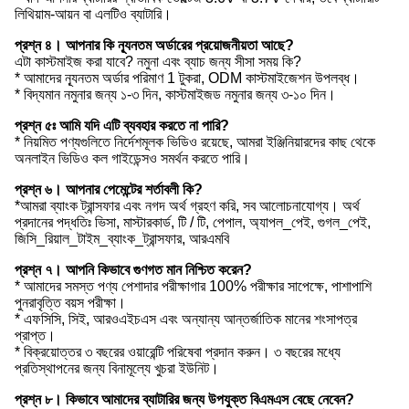
লিথিয়াম-আয়ন বা এলটিও ব্যাটারি।
প্রশ্ন ৪। আপনার কি ন্যূনতম অর্ডারের প্রয়োজনীয়তা আছে?
এটা কাস্টমাইজ করা যাবে? নমুনা এবং ব্যাচ জন্য সীসা সময় কি?
* আমাদের ন্যূনতম অর্ডার পরিমাণ 1 টুকরা, ODM কাস্টমাইজেশন উপলব্ধ।
* বিদ্যমান নমুনার জন্য ১-৩ দিন, কাস্টমাইজড নমুনার জন্য ৩-১০ দিন।
প্রশ্ন ৫ঃ আমি যদি এটি ব্যবহার করতে না পারি?
* নিয়মিত পণ্যগুলিতে নির্দেশমূলক ভিডিও রয়েছে, আমরা ইঞ্জিনিয়ারদের কাছ থেকে
অনলাইন ভিডিও কল গাইডেন্সও সমর্থন করতে পারি।
প্রশ্ন ৬। আপনার পেমেন্টের শর্তাবলী কি?
*আমরা ব্যাংক ট্রান্সফার এবং নগদ অর্থ গ্রহণ করি, সব আলোচনাযোগ্য। অর্থ
প্রদানের পদ্ধতিঃ ভিসা, মাস্টারকার্ড, টি / টি, পেপাল, অ্যাপল_পেই, গুগল_পেই,
জিসি_রিয়াল_টাইম_ব্যাংক_ট্রান্সফার, আরএমবি
প্রশ্ন ৭। আপনি কিভাবে গুণগত মান নিশ্চিত করেন?
* আমাদের সমস্ত পণ্য পেশাদার পরীক্ষাগার 100% পরীক্ষার সাপেক্ষে, পাশাপাশি
পুনরাবৃত্তি বয়স পরীক্ষা।
* এফসিসি, সিই, আরওএইচএস এবং অন্যান্য আন্তর্জাতিক মানের শংসাপত্র
প্রাপ্ত।
* বিক্রয়োত্তর ৩ বছরের ওয়ারেন্টি পরিষেবা প্রদান করুন। ৩ বছরের মধ্যে
প্রতিস্থাপনের জন্য বিনামূল্যে খুচরা ইউনিট।
প্রশ্ন ৮। কিভাবে আমাদের ব্যাটারির জন্য উপযুক্ত বিএমএস বেছে নেবেন?