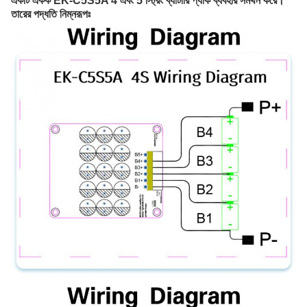
একটি একক EK-C5S5A 4 এবং 5 স্ট্রিং ব্যাটারি প্যাক ব্যবহার সমর্থন করে। 
তারের পদ্ধতি নিম্নরূপঃ