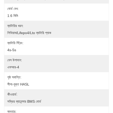
বোর্ড বেধ:
1.6 মিমি
ব্যাটারির ধরন:
লিথিয়াম/Lifepo4/Lto ব্যাটারি প্যাক
ব্যাটারি স্ট্রিং:
4s-5s
বেস উপাদান:
এফআর-4
পৃষ্ঠ সমাপ্তি:
সীসা-মুক্ত HASL
কীওয়ার্ড:
সক্রিয় ব্যালেন্সার BMS বোর্ড
ব্যবহার: