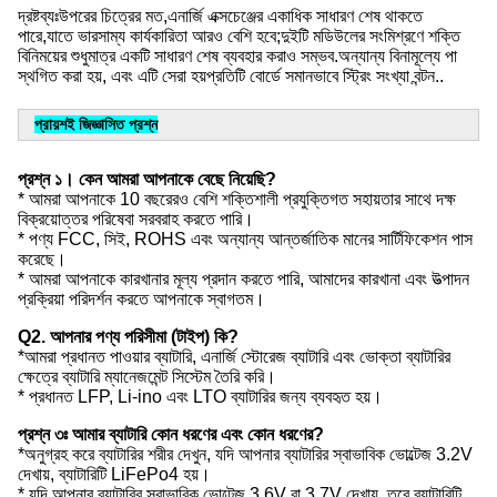
দ্রষ্টব্যঃউপরের চিত্রের মত,এনার্জি এক্সচেঞ্জের একাধিক সাধারণ শেষ থাকতে 
পারে,যাতে ভারসাম্য কার্যকারিতা আরও বেশি হবে;দুইটি মডিউলের সংমিশ্রণে শক্তি 
বিনিময়ের শুধুমাত্র একটি সাধারণ শেষ ব্যবহার করাও সম্ভব.অন্যান্য বিনামূল্যে পা 
স্থগিত করা হয়, এবং এটি সেরা হয়প্রতিটি বোর্ডে সমানভাবে স্ট্রিং সংখ্যা বন্টন..
প্রায়শই জিজ্ঞাসিত প্রশ্ন
প্রশ্ন ১। কেন আমরা আপনাকে বেছে নিয়েছি?
* আমরা আপনাকে 10 বছরেরও বেশি শক্তিশালী প্রযুক্তিগত সহায়তার সাথে দক্ষ
বিক্রয়োত্তর পরিষেবা সরবরাহ করতে পারি।
* পণ্য FCC, সিই, ROHS এবং অন্যান্য আন্তর্জাতিক মানের সার্টিফিকেশন পাস
করেছে।
* আমরা আপনাকে কারখানার মূল্য প্রদান করতে পারি, আমাদের কারখানা এবং উত্পাদন
প্রক্রিয়া পরিদর্শন করতে আপনাকে স্বাগতম।
Q2. আপনার পণ্য পরিসীমা (টাইপ) কি?
*আমরা প্রধানত পাওয়ার ব্যাটারি, এনার্জি স্টোরেজ ব্যাটারি এবং ভোক্তা ব্যাটারির
ক্ষেত্রে ব্যাটারি ম্যানেজমেন্ট সিস্টেম তৈরি করি।
* প্রধানত LFP, Li-ino এবং LTO ব্যাটারির জন্য ব্যবহৃত হয়।
প্রশ্ন ৩ঃ আমার ব্যাটারি কোন ধরণের এবং কোন ধরণের?
*অনুগ্রহ করে ব্যাটারির শরীর দেখুন, যদি আপনার ব্যাটারির স্বাভাবিক ভোল্টেজ 3.2V
দেখায়, ব্যাটারিটি LiFePo4 হয়।
* যদি আপনার ব্যাটারির স্বাভাবিক ভোল্টেজ 3.6V বা 3.7V দেখায়, তবে ব্যাটারিটি