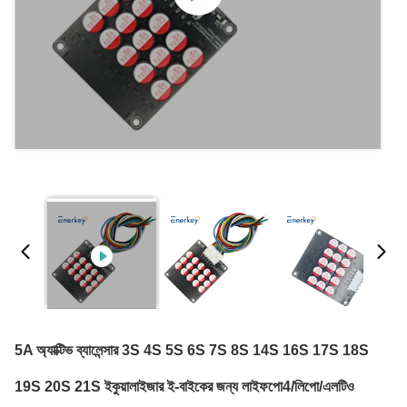
5A অ্যাক্টিভ ব্যালেন্সার 3S 4S 5S 6S 7S 8S 14S 16S 17S 18S
19S 20S 21S ইকুয়ালাইজার ই-বাইকের জন্য লাইফপো4/লিপো/এলটিও