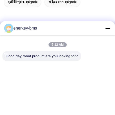
ব্যাটারি প্যাক ব্যালেন্সার
সক্রিয় সেল ব্যালেন্সার
enerkey-bms
দ্রুত যোগাযোগ
5:12 AM
ঠিকানা
এলাকা এ, নবম তলা, বিল্ডিং জি, গুয়াংচেং লো কার্বন ইন্ডাস্ট্রিয়াল পার্ক, শ্যাংকুন
Good day, what product are you looking for?
কমিউনিটি, গংমিং স্ট্রিট, গুয়াংমিং জেলা, শেঞ্জেন, চীন, 518106
টেলিফোন
86--15387469240
ই-মেইল
kiwi@enerkey.cn