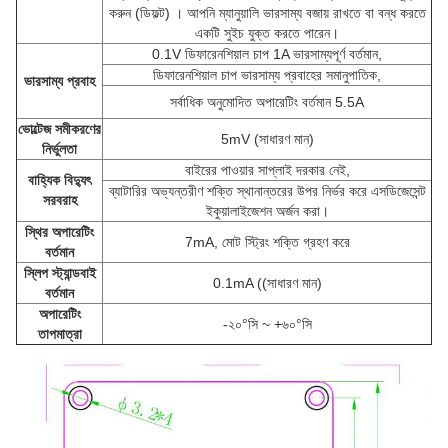
করুন (ডিফল্ট) । আপনি ম্যানুয়ালি ভারসাম্য বজায় রাখতে বা বন্ধ করতে
একটি সুইচ যুক্ত করতে পারেন।
0.1V ডিফারেনশিয়াল চাপ 1A ভারসাম্যপূর্ণ বর্তমান,
ডিফারেনশিয়াল চাপ ভারসাম্য প্রবাহের সমানুপাতিক,
ভারসাম্য প্রবাহ
সর্বাধিক অনুমোদিত অপারেটিং বর্তমান 5.5A
ভোল্টেজ সমীকরণের
5mV (সাধারণ মান)
নির্ভুলতা
বাইরের পাওয়ার সাপ্লাই দরকার নেই,
বাহ্যিক বিদ্যুৎ
ব্যাটারির অভ্যন্তরীণ শক্তি স্থানান্তরের উপর নির্ভর করে এসডিজেসেন্ট
সরবরাহ
ইকুয়ালাইজেশন অর্জন করা।
স্থির অপারেটিং
7mA, মোট স্ট্রিং শক্তি গ্রহণ করে
বর্তমান
স্লিপ স্ট্যান্ডবাই
0.1mA ((সাধারণ মান)
বর্তমান
অপারেটিং
-২০°সি ~ +৬০°সি
তাপমাত্রা