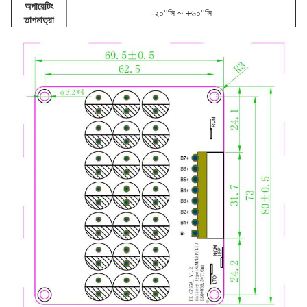
অপারেটিং
-২০°সি ~ +৬০°সি
তাপমাত্রা