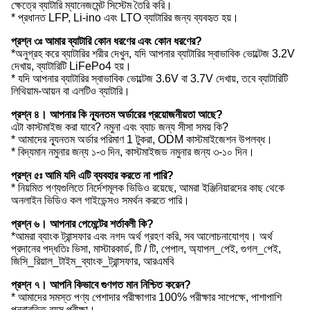
ক্ষেত্রে ব্যাটারি ম্যানেজমেন্ট সিস্টেম তৈরি করি।
* প্রধানত LFP, Li-ino এবং LTO ব্যাটারির জন্য ব্যবহৃত হয়।
প্রশ্ন ৩ঃ আমার ব্যাটারি কোন ধরণের এবং কোন ধরণের?
*অনুগ্রহ করে ব্যাটারির শরীর দেখুন, যদি আপনার ব্যাটারির স্বাভাবিক ভোল্টেজ 3.2V
দেখায়, ব্যাটারিটি LiFePo4 হয়।
* যদি আপনার ব্যাটারির স্বাভাবিক ভোল্টেজ 3.6V বা 3.7V দেখায়, তবে ব্যাটারিটি
লিথিয়াম-আয়ন বা এলটিও ব্যাটারি।
প্রশ্ন ৪। আপনার কি ন্যূনতম অর্ডারের প্রয়োজনীয়তা আছে?
এটা কাস্টমাইজ করা যাবে? নমুনা এবং ব্যাচ জন্য সীসা সময় কি?
* আমাদের ন্যূনতম অর্ডার পরিমাণ 1 টুকরা, ODM কাস্টমাইজেশন উপলব্ধ।
* বিদ্যমান নমুনার জন্য ১-৩ দিন, কাস্টমাইজড নমুনার জন্য ৩-১০ দিন।
প্রশ্ন ৫ঃ আমি যদি এটি ব্যবহার করতে না পারি?
* নিয়মিত পণ্যগুলিতে নির্দেশমূলক ভিডিও রয়েছে, আমরা ইঞ্জিনিয়ারদের কাছ থেকে
অনলাইন ভিডিও কল গাইডেন্সও সমর্থন করতে পারি।
প্রশ্ন ৬। আপনার পেমেন্টের শর্তাবলী কি?
*আমরা ব্যাংক ট্রান্সফার এবং নগদ অর্থ গ্রহণ করি, সব আলোচনাযোগ্য। অর্থ
প্রদানের পদ্ধতিঃ ভিসা, মাস্টারকার্ড, টি / টি, পেপাল, অ্যাপল_পেই, গুগল_পেই,
জিসি_রিয়াল_টাইম_ব্যাংক_ট্রান্সফার, আরএমবি
প্রশ্ন ৭। আপনি কিভাবে গুণগত মান নিশ্চিত করেন?
* আমাদের সমস্ত পণ্য পেশাদার পরীক্ষাগার 100% পরীক্ষার সাপেক্ষে, পাশাপাশি
পুনরাবৃত্তি বয়স পরীক্ষা।