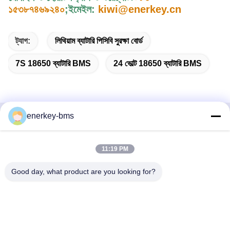
১৫৩৮৭৪৬৯২৪০
;
ইমেইল:
kiwi@enerkey.cn
ট্যাগ:
লিথিয়াম ব্যাটারি পিসিবি সুরক্ষা বোর্ড
7S 18650 ব্যাটারি BMS
24 ভোল্ট 18650 ব্যাটারি BMS
enerkey-bms
দ্রুত যোগাযোগ
11:19 PM
ঠিকানা
এলাকা এ, নবম তলা, বিল্ডিং জি, গুয়াংচেং লো কার্বন ইন্ডাস্ট্রিয়াল পার্ক, শ্যাংকুন
Good day, what product are you looking for?
কমিউনিটি, গংমিং স্ট্রিট, গুয়াংমিং জেলা, শেঞ্জেন, চীন, 518106
টেলিফোন
86--15387469240