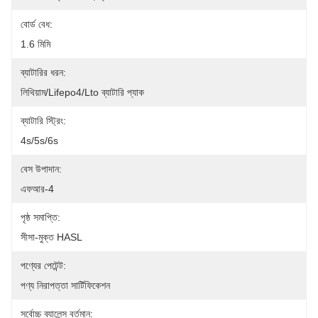
বোর্ড বেধ:
1.6 মিমি
ব্যাটারির ধরন:
লিথিয়াম/Lifepo4/Lto ব্যাটারি প্যাক
ব্যাটারি স্ট্রিং:
4s/5s/6s
বেস উপাদান:
এফআর-4
পৃষ্ঠ সমাপ্তি:
সীসা-মুক্ত HASL
পণ্যের পেটেন্ট:
পণ্য নিরাপত্তা সার্টিফিকেশন
সর্বোচ্চ ব্যালেন্স বর্তমান: