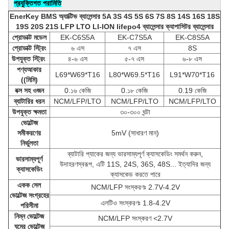
প্রযুক্তিগত পরামিতি
EnerKey BMS অ্যাক্টিভ ব্যালেন্সার 5A 3S 4S 5S 6S 7S 8S 14S 16S 18S
19S 20S 21S LFP LTO LI-ION lifepo4 ব্যালেন্সার ক্যাপাসিটর ব্যালেন্সার
প্রোডাক্ট মডেল
EK-C6S5A
EK-C7S5A
EK-C8S5A
প্রোডাক্ট স্ট্রিং
৬ এস
৭ এস
8S
উপযুক্ত স্ট্রিং
৪-৬ এস
৫-৭ এস
৬-৮ এস
পণ্য
আকার
L69*W69*T16
L80*W69.5*T16
L91*W70*T16
((মিমি)
বক্স সহ ওজন
0.১৬ কেজি
0.১৮ কেজি
0.19 কেজি
ব্যাটারির ধরন
NCM/LFP/LTO
NCM/LFP/LTO
NCM/LFP/LTO
উপযুক্ত ক্ষমতা
৩০-৩০০ ঘন্টা
ভোল্টেজ
সমীকরণের
5mV (সাধারণ মান)
নির্ভুলতা
ব্যাটারি প্যাকের জন্য ভারসাম্যপূর্ণ ক্যাসকেডিং সমর্থন করুন,
ভারসাম্যপূর্ণ
উদাহরণস্বরূপ, এটি 11S, 24S, 36S, 48S... ইত্যাদির জন্য
ক্যাসকেডিং
ক্যাসকেড করতে পারে
একক সেল
NCM/LFP সংস্করণঃ 2.7V-4.2V
ভোল্টেজ সংগ্রহের
এলটিও সংস্করণঃ 1.8-4.2V
পরিসীমা
নিম্ন ভোল্টেজ
NCM/LFP সংস্করণ <2.7V
ঘুমের ভোল্টেজ