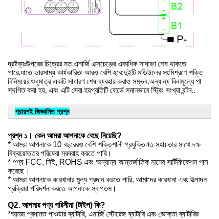
দ্রষ্টব্যঃউপরের চিত্রের মত,এনার্জি এক্সচেঞ্জের একাধিক সাধারণ শেষ থাকতে 
পারে,যাতে ভারসাম্য কার্যকারিতা আরও বেশি হবে;দুইটি মডিউলের সংমিশ্রণে শক্তি 
বিনিময়ের শুধুমাত্র একটি সাধারণ শেষ ব্যবহার করাও সম্ভব.অন্যান্য বিনামূল্যে পা 
স্থগিত করা হয়, এবং এটি সেরা হয়প্রতিটি বোর্ডে সমানভাবে স্ট্রিং সংখ্যা বন্টন..
প্রায়শই জিজ্ঞাসিত প্রশ্ন
প্রশ্ন ১। কেন আমরা আপনাকে বেছে নিয়েছি?
* আমরা আপনাকে 10 বছরেরও বেশি শক্তিশালী প্রযুক্তিগত সহায়তার সাথে দক্ষ
বিক্রয়োত্তর পরিষেবা সরবরাহ করতে পারি।
* পণ্য FCC, সিই, ROHS এবং অন্যান্য আন্তর্জাতিক মানের সার্টিফিকেশন পাস
করেছে।
* আমরা আপনাকে কারখানার মূল্য প্রদান করতে পারি, আমাদের কারখানা এবং উত্পাদন
প্রক্রিয়া পরিদর্শন করতে আপনাকে স্বাগতম।
Q2. আপনার পণ্য পরিসীমা (টাইপ) কি?
*আমরা প্রধানত পাওয়ার ব্যাটারি, এনার্জি স্টোরেজ ব্যাটারি এবং ভোক্তা ব্যাটারির