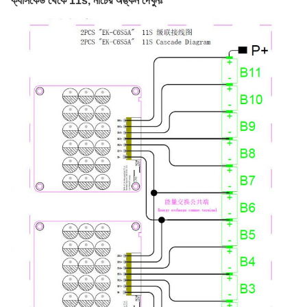
ক্যাসকেড থেকে 11s, নীচের অঙ্কন দেখুনঃ