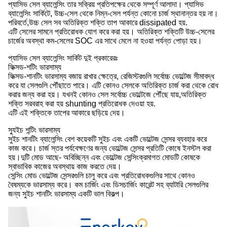
প্যাসিভ সেল ব্যালেন্সিং তার সক্রিয় প্রতিপক্ষের থেকে সম্পূর্ণ আলাদা। প্যাসিভ
ব্যালেন্সিং সার্কিটে, উচ্চ-সেল থেকে নিম্ন-সেল পর্যন্ত কোনো চার্জ স্থানান্তর হয় না।
পরিবর্তে,উচ্চ সেল সব অতিরিক্ত শক্তি তাপ আকারে dissipated হয়.
এটি সেলের সামনে প্রতিরোধক যোগ করে করা হয়। অতিরিক্ত শক্তিটি উচ্চ-সেলের
চার্জের অবস্থা কম-সেলের SOC এর সাথে মেলে না হওয়া পর্যন্ত পোড়া হয়।
প্যাসিভ সেল ব্যালেন্সিং সার্কিট দুই প্রকারেরঃ
ফিক্সড-শটিং ভারসাম্য
ফিক্সড-শানটিং ভারসাম্য বজায় রাখার ক্ষেত্রে, রেজিস্টরগুলি সর্বোচ্চ ভোল্টেজ সীমাবদ্ধ
করে যা সেলগুলি পৌঁছাতে পারে। এটি কোনও সেলকে অতিরিক্ত চার্জ করা থেকে রোধ
করার জন্য করা হয়। যখনই কোনও সেল সর্বোচ্চ ভোল্টেজে পৌঁছে যায়,অতিরিক্ত
শক্তি সরবরাহ করা হয় shunting প্রতিরোধক দেওয়া হয়.
এটি এই শক্তিকে তাপের আকারে ছড়িয়ে দেয়।
স্যুইচ শন্টিং ভারসাম্য
সুইচ শানটিং ব্যালেন্সিং বেশ কয়েকটি সুইচ এবং একটি ভোল্টেজ সেন্সর ব্যবহার করে
কাজ করে। চার্জ স্তর পর্যবেক্ষণের জন্য ভোল্টেজ সেন্সর প্রতিটি কোষে ইনস্টল করা
হয়।দুটি মোড আছে- অবিচ্ছিন্ন এবং ভোল্টেজ সেন্সিংক্রমাগত মোডটি কোষকে
স্বাভাবিক কাজের অবস্থায় কাজ করতে দেয়।
সেন্সিং মোড ভোল্টেজ সেন্সরগুলি চালু করে এবং প্রতিরোধকগুলির সাথে কোনও
বৈষম্যকে ভারসাম্য করে। কম চার্জিং এবং ডিসচার্জিং কারেন্ট সহ ব্যাটারি সেলগুলির
জন্য সুইচ শানটিং ভারসাম্য একটি ভাল বিকল্প।