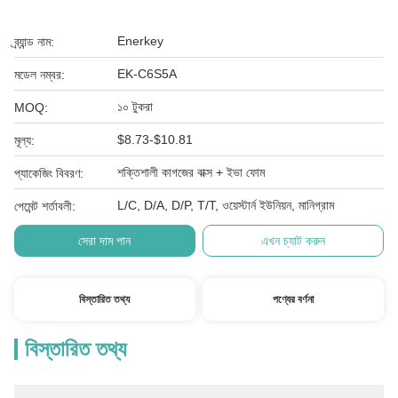
Enerkey
ব্র্যান্ড নাম:
EK-C6S5A
মডেল নম্বর:
১০ টুকরা
MOQ:
$8.73-$10.81
মূল্য:
শক্তিশালী কাগজের বাক্স + ইভা ফোম
প্যাকেজিং বিবরণ:
L/C, D/A, D/P, T/T, ওয়েস্টার্ন ইউনিয়ন, মানিগ্রাম
পেমেন্ট শর্তাবলী:
সেরা দাম পান
এখন চ্যাট করুন
বিস্তারিত তথ্য
পণ্যের বর্ণনা
বিস্তারিত তথ্য