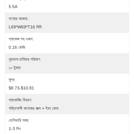
5.5A
পণ্যের আকার:
L69*W69*T16 মিমি
প্যাকেজ সহ ওজন:
0.16 কেজি
ন্যূনতম চাহিদার পরিমাণ:
১০ টুকরা
মূল্য:
$8.73-$10.81
প্যাকেজিং বিবরণ:
শক্তিশালী কাগজের বাক্স + ইভা ফোম
ডেলিভারি সময়:
1-3 দিন