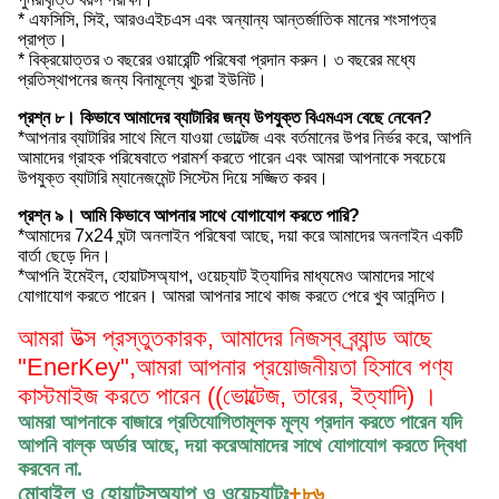
* এফসিসি, সিই, আরওএইচএস এবং অন্যান্য আন্তর্জাতিক মানের শংসাপত্র
প্রাপ্ত।
* বিক্রয়োত্তর ৩ বছরের ওয়ারেন্টি পরিষেবা প্রদান করুন। ৩ বছরের মধ্যে
প্রতিস্থাপনের জন্য বিনামূল্যে খুচরা ইউনিট।
প্রশ্ন ৮। কিভাবে আমাদের ব্যাটারির জন্য উপযুক্ত বিএমএস বেছে নেবেন?
*আপনার ব্যাটারির সাথে মিলে যাওয়া ভোল্টেজ এবং বর্তমানের উপর নির্ভর করে, আপনি
আমাদের গ্রাহক পরিষেবাতে পরামর্শ করতে পারেন এবং আমরা আপনাকে সবচেয়ে
উপযুক্ত ব্যাটারি ম্যানেজমেন্ট সিস্টেম দিয়ে সজ্জিত করব।
প্রশ্ন ৯। আমি কিভাবে আপনার সাথে যোগাযোগ করতে পারি?
*আমাদের 7x24 ঘন্টা অনলাইন পরিষেবা আছে, দয়া করে আমাদের অনলাইন একটি
বার্তা ছেড়ে দিন।
*আপনি ইমেইল, হোয়াটসঅ্যাপ, ওয়েচ্যাট ইত্যাদির মাধ্যমেও আমাদের সাথে
যোগাযোগ করতে পারেন। আমরা আপনার সাথে কাজ করতে পেরে খুব আনন্দিত।
আমরা উত্স প্রস্তুতকারক, আমাদের নিজস্ব ব্র্যান্ড আছে
"EnerKey",
আমরা আপনার প্রয়োজনীয়তা হিসাবে পণ্য
কাস্টমাইজ করতে পারেন ((ভোল্টেজ, তারের, ইত্যাদি) ।
আমরা আপনাকে বাজারে প্রতিযোগিতামূলক মূল্য প্রদান করতে পারেন যদি
আপনি বাল্ক অর্ডার আছে, দয়া করে
আমাদের সাথে যোগাযোগ করতে দ্বিধা
করবেন না
.
মোবাইল ও হোয়াটসঅ্যাপ ও ওয়েচ্যাটঃ
+৮৬