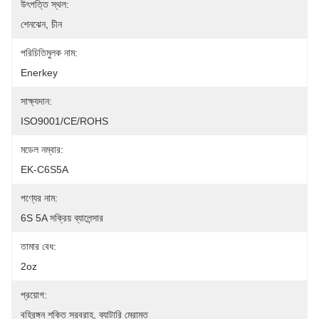
উৎপত্তি স্থল:
শেনঝেন, চীন
পরিচিতিমুলক নাম:
Enerkey
সাক্ষ্যদান:
ISO9001/CE/ROHS
মডেল নম্বার:
EK-C6S5A
পণ্যের নাম:
6S 5A সক্রিয় ব্যালেন্সার
তামার বেধ:
2oz
প্রয়োগ:
বহিরঙ্গন শক্তি সরবরাহ, ব্যাটারি মেরামত