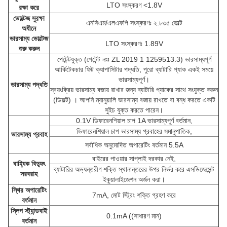
LTO সংস্করণ <1.8V
রক্ষা করে
ভোল্টেজ সুরক্ষা
এনসিএম/এলএফপি সংস্করণঃ ২.৮৩৫ ভোল্ট
অধীনে
ভারসাম্য ভোল্টেজ
LTO সংস্করণঃ 1.89V
শুরু করুন
পেটেন্টযুক্ত (পেটেন্ট নংঃ ZL 2019 1 1259513.3) ভারসাম্যপূর্ণ
আর্কিটেকচার ফিট ক্যাপাসিটার পদ্ধতি, পুরো ব্যাটারি প্যাক একই সময়ে
ভারসাম্যপূর্ণ।
ভারসাম্য পদ্ধতি
স্বয়ংক্রিয় ভারসাম্য বজায় রাখার জন্য ব্যাটারি প্যাকের সাথে সংযুক্ত করুন
(ডিফল্ট) । আপনি ম্যানুয়ালি ভারসাম্য বজায় রাখতে বা বন্ধ করতে একটি
সুইচ যুক্ত করতে পারেন।
0.1V ডিফারেনশিয়াল চাপ 1A ভারসাম্যপূর্ণ বর্তমান,
ডিফারেনশিয়াল চাপ ভারসাম্য প্রবাহের সমানুপাতিক,
ভারসাম্য প্রবাহ
সর্বাধিক অনুমোদিত অপারেটিং বর্তমান 5.5A
বাইরের পাওয়ার সাপ্লাই দরকার নেই,
বাহ্যিক বিদ্যুৎ
ব্যাটারির অভ্যন্তরীণ শক্তি স্থানান্তরের উপর নির্ভর করে এসডিজেসেন্ট
সরবরাহ
ইকুয়ালাইজেশন অর্জন করা।
স্থির অপারেটিং
7mA, মোট স্ট্রিং শক্তি গ্রহণ করে
বর্তমান
স্লিপ স্ট্যান্ডবাই
0.1mA ((সাধারণ মান)
বর্তমান