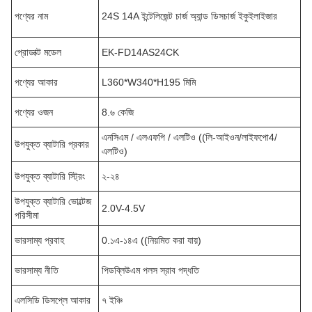
পণ্যের নাম
24S 14A ইন্টেলিজেন্ট চার্জ অ্যান্ড ডিসচার্জ ইকুইলাইজার
প্রোডাক্ট মডেল
EK-FD14AS24CK
পণ্যের আকার
L360*W340*H195 মিমি
পণ্যের ওজন
8.৬ কেজি
এনসিএম / এলএফপি / এলটিও ((লি-আইওন/লাইফপো4/
উপযুক্ত ব্যাটারি প্রকার
এলটিও)
উপযুক্ত ব্যাটারি স্ট্রিং
২-২৪
উপযুক্ত ব্যাটারি ভোল্টেজ
2.0V-4.5V
পরিসীমা
ভারসাম্য প্রবাহ
0.১এ-১৪এ ((নিয়মিত করা যায়)
ভারসাম্য নীতি
পিডব্লিউএম পলস স্রাব পদ্ধতি
এলসিডি ডিসপ্লে আকার
৭ ইঞ্চি