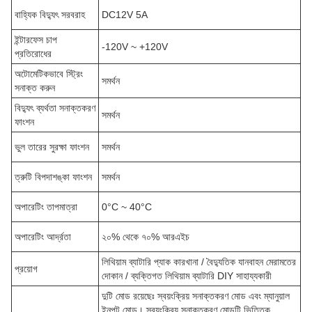
বাহ্যিক বিদ্যুৎ সরবরাহ
DC12V 5A
ইন্টারফেস চাপ
-120V ~ +120V
প্রতিরোধের
অটোমেটিকভাবে স্ট্রিং
সমর্থন
সনাক্ত করুন
বিদ্যুৎ ব্যর্থতা সনাক্তকরণ
সমর্থন
ফাংশন
ভুল তারের সুরক্ষা ফাংশন
সমর্থন
ত্রুটি বিপদাশঙ্কা ফাংশন
সমর্থন
অপারেটিং তাপমাত্রা
0°C ~ 40°C
অপারেটিং আর্দ্রতা
২০% থেকে ৭০% আরএইচ
লিথিয়াম ব্যাটারি প্যাক কারখানা / বৈদ্যুতিক যানবাহন মেরামতের
প্রয়োগ
দোকান / ব্যক্তিগত লিথিয়াম ব্যাটারি DIY সাহায্যকারী
দুটি মোড রয়েছেঃ স্বয়ংক্রিয় সনাক্তকরণ মোড এবং ম্যানুয়াল
ইনপুট মোড। স্বয়ংক্রিয় সনাক্তকরণ মোডটি ভিত্তিক