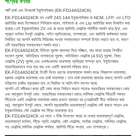
পণ্যের বর্ণনাঃ
স্মার্ট চার্জ এবং ডিসচার্জ ইকুইলাইজার (EK-FD14AS24CK)
EK-FD14AS24CK হল একটি 24S 14A ইকুয়ালাইজার যা NCM, LFP, এবং LTO
ব্যাটারির জন্য বিশেষভাবে লিথিয়াম-আয়ন, লাইফপো 4 এবং Lto ব্যাটারির জন্য ডিজাইন করা
হয়েছে।এই ইকুয়ালাইজার 2V এবং 4 মধ্যে ব্যাটারি ভোল্টেজ পরিসীমা সমর্থন করে.5V, এবং
প্রকৃত বর্তমান ইনপুট ভোল্টেজ, লাইন প্রতিরোধের, তাপমাত্রা, এবং ব্যাটারি কর্মক্ষমতা দ্বারা
নির্ধারিত হয়.আপনি ব্যাটারি সিরিজের সংখ্যা সনাক্তকরণ সম্পর্কে চিন্তা করতে হবে না, কারণ
এটি স্বয়ংক্রিয় সনাক্তকরণ সমর্থন করে।
EK-FD14AS24CK বিভিন্ন সুরক্ষা ব্যবস্থা দিয়ে সজ্জিত, যার মধ্যে রয়েছে বিপরীত
সংযোগ সুরক্ষা, অতিরিক্ত তাপমাত্রা সুরক্ষা, অতিরিক্ত ভোল্টেজ (4.5V) সুরক্ষা, নিম্ন
ভোল্টেজ (2V) সুরক্ষা,এবং এলার্মএকবার ভারসাম্য প্রক্রিয়া সম্পন্ন হলে, ইকুইলেজার
স্বয়ংক্রিয়ভাবে বন্ধ হয়ে যায় এবং একটি অ্যালার্ম সক্রিয় করে।
EK-FD14AS24CK তিনটি ভিন্ন ধরণের ভারসাম্যকে সমর্থন করেঃ নিষ্কাশন ভারসাম্য,
ধ্রুবক ভোল্টেজ ভারসাম্য এবং চার্জ ভারসাম্য। তবে চার্জ ভারসাম্য ব্যবহার করতে,আপনি একটি
বহিরাগত চার্জার প্রয়োজন হবে যে নিয়মিত অ অটো-স্টপ ফাংশন আছে.
আপনি এই সমীকরণ জন্য দুটি মোড মধ্যে নির্বাচন করতে পারেনঃ স্বয়ংক্রিয় সনাক্তকরণ মোড
এবং ম্যানুয়াল ইনপুট মোড. স্বয়ংক্রিয় সনাক্তকরণ মোডে,সর্বনিম্ন ভোল্টেজ স্ট্রিংটি সমস্ত
স্ট্রিংকে একই ভোল্টেজে ভারসাম্য বজায় রাখতে ব্যবহৃত হয় (ভোল্টেজটি নীচে সারিবদ্ধ করা
হয়). ম্যানুয়াল ইনপুট মোডে, আপনি প্রয়োজনীয় ভারসাম্যপূর্ণ ভোল্টেজ সেট করতে পারেন এবং
ইকুয়ালাইজার সেট ভোল্টেজ সব স্ট্রিং ভারসাম্য হবে.
EK-FD14AS24CK এর সাথে ৭ ইঞ্চি ডিসপ্লে আছে যা দেখায় ভারসাম্যপূর্ণ ভোল্টেজ,
ভারসাম্যপূর্ণ বর্তমান, স্ট্রিং প্রতি ভোল্টেজ, মোট ভোল্টেজ, সর্বোচ্চ ভোল্টেজ, সর্বনিম্ন ভোল্টেজ,
গড় ভোল্টেজ,সর্বাধিক ভোল্টেজ পার্থক্য, ব্যাটারি স্ট্রিং সংখ্যা, এবং তাপমাত্রা।