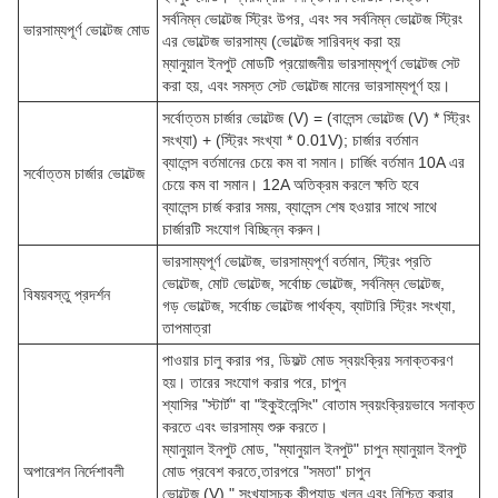
সর্বনিম্ন ভোল্টেজ স্ট্রিং উপর, এবং সব সর্বনিম্ন ভোল্টেজ স্ট্রিং
ভারসাম্যপূর্ণ ভোল্টেজ মোড
এর ভোল্টেজ ভারসাম্য (ভোল্টেজ সারিবদ্ধ করা হয়
ম্যানুয়াল ইনপুট মোডটি প্রয়োজনীয় ভারসাম্যপূর্ণ ভোল্টেজ সেট
করা হয়, এবং সমস্ত সেট ভোল্টেজ মানের ভারসাম্যপূর্ণ হয়।
সর্বোত্তম চার্জার ভোল্টেজ (V) = (বালেন্স ভোল্টেজ (V) * স্ট্রিং
সংখ্যা) + (স্ট্রিং সংখ্যা * 0.01V); চার্জার বর্তমান
ব্যালেন্স বর্তমানের চেয়ে কম বা সমান। চার্জিং বর্তমান 10A এর
সর্বোত্তম চার্জার ভোল্টেজ
চেয়ে কম বা সমান। 12A অতিক্রম করলে ক্ষতি হবে
ব্যালেন্স চার্জ করার সময়, ব্যালেন্স শেষ হওয়ার সাথে সাথে
চার্জারটি সংযোগ বিচ্ছিন্ন করুন।
ভারসাম্যপূর্ণ ভোল্টেজ, ভারসাম্যপূর্ণ বর্তমান, স্ট্রিং প্রতি
ভোল্টেজ, মোট ভোল্টেজ, সর্বোচ্চ ভোল্টেজ, সর্বনিম্ন ভোল্টেজ,
বিষয়বস্তু প্রদর্শন
গড় ভোল্টেজ, সর্বোচ্চ ভোল্টেজ পার্থক্য, ব্যাটারি স্ট্রিং সংখ্যা,
তাপমাত্রা
পাওয়ার চালু করার পর, ডিফল্ট মোড স্বয়ংক্রিয় সনাক্তকরণ
হয়। তারের সংযোগ করার পরে, চাপুন
শ্যাসির "স্টার্ট" বা "ইকুইলেন্সিং" বোতাম স্বয়ংক্রিয়ভাবে সনাক্ত
করতে এবং ভারসাম্য শুরু করতে।
ম্যানুয়াল ইনপুট মোড, "ম্যানুয়াল ইনপুট" চাপুন ম্যানুয়াল ইনপুট
অপারেশন নির্দেশাবলী
মোড প্রবেশ করতে,তারপরে "সমতা" চাপুন
ভোল্টেজ (V) " সংখ্যাসূচক কীপ্যাড খুলুন এবং নিশ্চিত করার