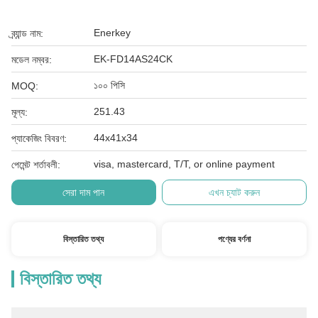
Enerkey
ব্র্যান্ড নাম:
EK-FD14AS24CK
মডেল নম্বর:
১০০ পিসি
MOQ:
251.43
মূল্য:
44x41x34
প্যাকেজিং বিবরণ:
visa, mastercard, T/T, or online payment
পেমেন্ট শর্তাবলী:
সেরা দাম পান
এখন চ্যাট করুন
বিস্তারিত তথ্য
পণ্যের বর্ণনা
বিস্তারিত তথ্য