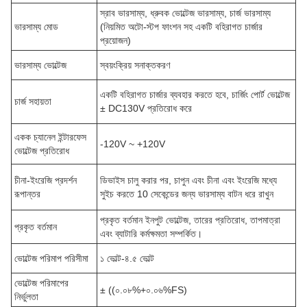
স্রাব ভারসাম্য, ধ্রুবক ভোল্টেজ ভারসাম্য, চার্জ ভারসাম্য
ভারসাম্য মোড
(নিয়মিত অটো-স্টপ ফাংশন সহ একটি বহিরাগত চার্জার
প্রয়োজন)
ভারসাম্য ভোল্টেজ
স্বয়ংক্রিয় সনাক্তকরণ
একটি বহিরাগত চার্জার ব্যবহার করতে হবে, চার্জিং পোর্ট ভোল্টেজ
চার্জ সহায়তা
± DC130V প্রতিরোধ করে
একক চ্যানেল ইন্টারফেস
-120V ~ +120V
ভোল্টেজ প্রতিরোধ
চীনা-ইংরেজি প্রদর্শন
ডিভাইস চালু করার পর, চাপুন এবং চীনা এবং ইংরেজি মধ্যে
রূপান্তর
সুইচ করতে 10 সেকেন্ডের জন্য ভারসাম্য বাটন ধরে রাখুন
প্রকৃত বর্তমান ইনপুট ভোল্টেজ, তারের প্রতিরোধ, তাপমাত্রা
প্রকৃত বর্তমান
এবং ব্যাটারি কর্মক্ষমতা সম্পর্কিত।
ভোল্টেজ পরিমাপ পরিসীমা
১ ভোল্ট-৪.৫ ভোল্ট
ভোল্টেজ পরিমাপের
± ((০.০৮%+০.০৬%FS)
নির্ভুলতা