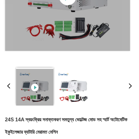
24S 14A স্বয়ংক্রিয় সনাক্তকরণ সমতুল্য ভোল্টেজ মোড সহ স্মার্ট অটোমেটিক
ইকুইলেজার ব্যাটারি মেরামত মেশিন