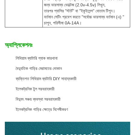
জন্য ভারসাম্য ভোল্টেজ (2.0v-4.5v) লিখুন,
তারপর শ্যাসির "স্টার্ট" বা "ইকুইলেন্স" বোতাম টিপুন।
বর্তমান সেটিং প্রবেশ করতে "সর্বোচ্চ ভারসাম্য বর্তমান (এ) "
চাপুন, পরিসীমা 0A-14A।
অ্যাপ্লিকেশনঃ
লিথিয়াম ব্যাটারি প্যাক কারখানা
বৈদ্যুতিক গাড়ির মেরামতের দোকান
ব্যক্তিগত লিথিয়াম ব্যাটারি DIY সাহায্যকারী
ইলেকট্রনিক টুল সরবরাহকারী
বিদ্যুৎ সঞ্চয় ব্যবস্থা সরবরাহকারী
ইলেকট্রনিক গাড়ির ক্ষেত্রে বিশেষীকরণ