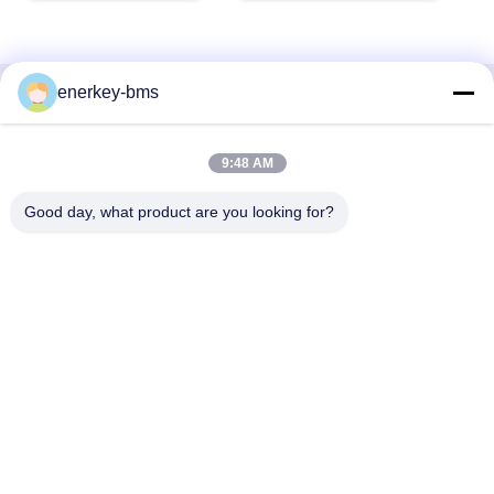
enerkey-bms
দ্রুত যোগাযোগ
9:48 AM
ঠিকানা
এলাকা এ, নবম তলা, বিল্ডিং জি, গুয়াংচেং লো কার্বন ইন্ডাস্ট্রিয়াল পার্ক, শ্যাংকুন
Good day, what product are you looking for?
কমিউনিটি, গংমিং স্ট্রিট, গুয়াংমিং জেলা, শেঞ্জেন, চীন, 518106
টেলিফোন
86--15387469240
ই-মেইল
kiwi@enerkey.cn
গোপনীয়তা নীতি
|
সাইট ম্যাপ
| চীন ভালো মানের ব্যাটারি বিএমএস বোর্ড সরবরাহকারী।