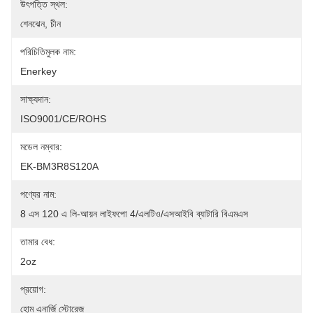
উৎপত্তি স্থল:
শেনঝেন, চীন
পরিচিতিমুলক নাম:
Enerkey
সাক্ষ্যদান:
ISO9001/CE/ROHS
মডেল নম্বার:
EK-BM3R8S120A
পণ্যের নাম:
8 এস 120 এ লি-আয়ন লাইফপো 4/এলটিও/এসআইবি ব্যাটারি বিএমএস
তামার বেধ:
2oz
প্রয়োগ:
হোম এনার্জি স্টোরেজ