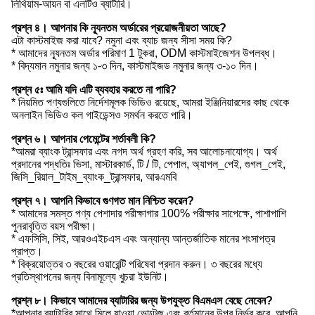
লিথিয়াম-আয়ন বা এলটিও ব্যাটারি।
প্রশ্ন ৪। আপনার কি ন্যূনতম অর্ডারের প্রয়োজনীয়তা আছে?
এটা কাস্টমাইজ করা যাবে? নমুনা এবং ব্যাচ জন্য সীসা সময় কি?
* আমাদের ন্যূনতম অর্ডার পরিমাণ 1 টুকরা, ODM কাস্টমাইজেশন উপলব্ধ।
* বিদ্যমান নমুনার জন্য ১-৩ দিন, কাস্টমাইজড নমুনার জন্য ৩-১০ দিন।
প্রশ্ন ৫ঃ আমি যদি এটি ব্যবহার করতে না পারি?
* নিয়মিত পণ্যগুলিতে নির্দেশমূলক ভিডিও রয়েছে, আমরা ইঞ্জিনিয়ারদের কাছ থেকে
অনলাইন ভিডিও কল গাইডেন্সও সমর্থন করতে পারি।
প্রশ্ন ৬। আপনার পেমেন্টের শর্তাবলী কি?
*আমরা ব্যাংক ট্রান্সফার এবং নগদ অর্থ গ্রহণ করি, সব আলোচনাযোগ্য। অর্থ
প্রদানের পদ্ধতিঃ ভিসা, মাস্টারকার্ড, টি / টি, পেপাল, অ্যাপল_পেই, গুগল_পেই,
জিসি_রিয়াল_টাইম_ব্যাংক_ট্রান্সফার, আরএমবি
প্রশ্ন ৭। আপনি কিভাবে গুণগত মান নিশ্চিত করেন?
* আমাদের সমস্ত পণ্য পেশাদার পরীক্ষাগার 100% পরীক্ষার সাপেক্ষে, পাশাপাশি
পুনরাবৃত্তি বয়স পরীক্ষা।
* এফসিসি, সিই, আরওএইচএস এবং অন্যান্য আন্তর্জাতিক মানের শংসাপত্র
প্রাপ্ত।
* বিক্রয়োত্তর ৩ বছরের ওয়ারেন্টি পরিষেবা প্রদান করুন। ৩ বছরের মধ্যে
প্রতিস্থাপনের জন্য বিনামূল্যে খুচরা ইউনিট।
প্রশ্ন ৮। কিভাবে আমাদের ব্যাটারির জন্য উপযুক্ত বিএমএস বেছে নেবেন?
*আপনার ব্যাটারির সাথে মিলে যাওয়া ভোল্টেজ এবং বর্তমানের উপর নির্ভর করে, আপনি