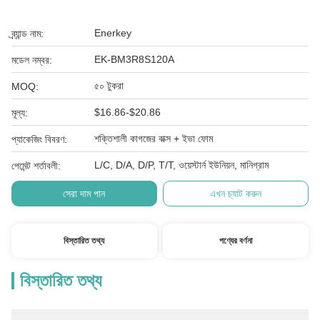
Enerkey
ব্র্যান্ড নাম:
EK-BM3R8S120A
মডেল নম্বর:
৫০ টুকরা
MOQ:
$16.86-$20.86
মূল্য:
শক্তিশালী কাগজের বাক্স + ইভা ফোম
প্যাকেজিং বিবরণ:
L/C, D/A, D/P, T/T, ওয়েস্টার্ন ইউনিয়ন, মানিগ্রাম
পেমেন্ট শর্তাবলী:
সেরা দাম পান
এখন চ্যাট করুন
বিস্তারিত তথ্য
পণ্যের বর্ণনা
বিস্তারিত তথ্য