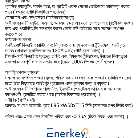
ব্যালেন্সিং ফাংশন
প্যাসিভ ব্যালেন্সিং সমর্থন করে, যা প্রতিটি একক সেলের ভোল্টেজকে ভারসাম্য করতে
পারে (বিভক্ত-পোর্ট ডিজাইনে প্রযোজ্য) ।
যোগাযোগ এবং সম্প্রসারণ (কাস্টমাইজযোগ্য)
স্মার্ট সংস্করণটি ব্লুটুথ, সিএএন, আরএস ৪৮৫ এর মতো যোগাযোগ প্রোটোকল সমর্থন
করে এবং পরামিতিগুলি সামঞ্জস্য করতে হোস্ট কম্পিউটারের সাথে সংযোগ স্থাপন
করতে পারে।
কাঠামোগত নকশা
একই পোর্ট ডিজাইনঃ চার্জিং এবং নিষ্কাশনের জন্য ভাগ করা ইন্টারফেস, সরলীকৃত
তারের (সাধারণ অ্যাপ্লিকেশনঃ 120A একই পোর্ট সুরক্ষা বোর্ড) ।
স্প্লিট-পোর্ট ডিজাইনঃ স্বতন্ত্র চার্জিং এবং নিষ্কাশন ইন্টারফেস, উচ্চতর নিরাপত্তা
এবং ভারসাম্যপূর্ণ ফাংশন সমর্থন করে (যেমন 100A স্প্লিট-পোর্ট মডেল) ।
অ্যাপ্লিকেশন দৃশ্যকল্প
উচ্চ ক্ষমতাসম্পন্ন পাওয়ার টুলস, শক্তি সঞ্চয় ব্যবস্থা এবং পাওয়ার ব্যাটারি প্যাকের
মতো উচ্চ বিদ্যুতের আউটপুট প্রয়োজন এমন দৃশ্যের জন্য উপযুক্ত।
স্মার্ট সংস্করণটি জিপিএস পজিশনিং, ইনভার্টার প্রোটোকল ডকিং এবং অন্যান্য
ফাংশনগুলি প্রসারিত করতে পারে (কাস্টম বিকাশের প্রয়োজন) ।
শারীরিক বৈশিষ্ট্যাবলী
আকারঃ সাধারণ আকারটি প্রায় L95 xW68xT15 মিমি (মডেলের উপর নির্ভর করে)
।
শক্তি খরচঃ একক সেল স্ট্যাটিক শক্তি খরচ ≤33μA (নিম্ন স্বয়ং খরচ নকশা) ।