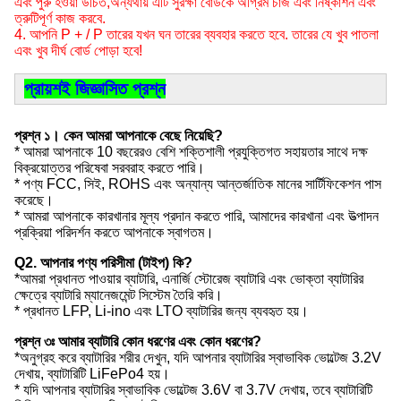
এবং পুরু হওয়া উচিত,অন্যথায় এটি সুরক্ষা বোর্ডকে অগ্রিম চার্জ এবং নিষ্কাশন এবং
ত্রুটিপূর্ণ কাজ করবে.
4. আপনি P + / P তারের যখন ঘন তারের ব্যবহার করতে হবে. তারের যে খুব পাতলা
এবং খুব দীর্ঘ বোর্ড পোড়া হবে!
প্রায়শই জিজ্ঞাসিত প্রশ্ন
প্রশ্ন ১। কেন আমরা আপনাকে বেছে নিয়েছি?
* আমরা আপনাকে 10 বছরেরও বেশি শক্তিশালী প্রযুক্তিগত সহায়তার সাথে দক্ষ
বিক্রয়োত্তর পরিষেবা সরবরাহ করতে পারি।
* পণ্য FCC, সিই, ROHS এবং অন্যান্য আন্তর্জাতিক মানের সার্টিফিকেশন পাস
করেছে।
* আমরা আপনাকে কারখানার মূল্য প্রদান করতে পারি, আমাদের কারখানা এবং উত্পাদন
প্রক্রিয়া পরিদর্শন করতে আপনাকে স্বাগতম।
Q2. আপনার পণ্য পরিসীমা (টাইপ) কি?
*আমরা প্রধানত পাওয়ার ব্যাটারি, এনার্জি স্টোরেজ ব্যাটারি এবং ভোক্তা ব্যাটারির
ক্ষেত্রে ব্যাটারি ম্যানেজমেন্ট সিস্টেম তৈরি করি।
* প্রধানত LFP, Li-ino এবং LTO ব্যাটারির জন্য ব্যবহৃত হয়।
প্রশ্ন ৩ঃ আমার ব্যাটারি কোন ধরণের এবং কোন ধরণের?
*অনুগ্রহ করে ব্যাটারির শরীর দেখুন, যদি আপনার ব্যাটারির স্বাভাবিক ভোল্টেজ 3.2V
দেখায়, ব্যাটারিটি LiFePo4 হয়।
* যদি আপনার ব্যাটারির স্বাভাবিক ভোল্টেজ 3.6V বা 3.7V দেখায়, তবে ব্যাটারিটি