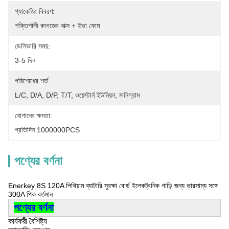
প্যাকেজিং বিবরণ:
শক্তিশালী কাগজের বাক্স + ইভা ফোম
ডেলিভারি সময়:
3-5 দিন
পরিশোধের শর্ত:
L/C, D/A, D/P, T/T, ওয়েস্টার্ন ইউনিয়ন, মানিগ্রাম
যোগানের ক্ষমতা:
প্রতিদিন 1000000PCS
পণ্যের বর্ণনা
Enerkey 8S 120A লিথিয়াম ব্যাটারি সুরক্ষা বোর্ড ইলেকট্রনিক গাড়ি জন্য ভারসাম্য সঙ্গে
300A পিক বর্তমান
পণ্যের বর্ণনা
কার্যকরী বৈশিষ্ট্য