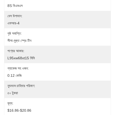
8S বিএমএস
বেস উপাদান:
এফআর-4
পৃষ্ঠ সমাপ্তি:
সীসা-মুক্ত স্প্রে টিন
পণ্যের আকার:
L95xw68xt15 মিমি
প্যাকেজ সহ ওজন:
0.12 কেজি
ন্যূনতম চাহিদার পরিমাণ:
৫০ টুকরা
মূল্য:
$16.86-$20.86