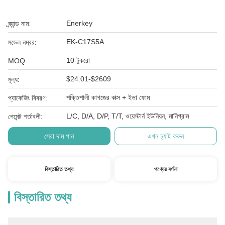
Enerkey
ব্র্যান্ড নাম:
EK-C17S5A
মডেল নম্বর:
10 টুকরো
MOQ:
$24.01-$2609
মূল্য:
শক্তিশালী কাগজের বাক্স + ইভা ফোম
প্যাকেজিং বিবরণ:
L/C, D/A, D/P, T/T, ওয়েস্টার্ন ইউনিয়ন, মানিগ্রাম
পেমেন্ট শর্তাবলী:
সেরা দাম পান
এখন চ্যাট করুন
বিস্তারিত তথ্য
পণ্যের বর্ণনা
বিস্তারিত তথ্য