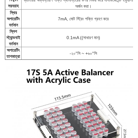
ব্যাটারির অভ্যন্তরীণ শক্তি স্থানান্তরের উপর নির্ভর করে এসডিজেসেন্ট ইকুয়ালাই
সরবরাহ
অর্জন করা।
স্থির
অপারেটিং
7mA, মোট স্ট্রিং শক্তি গ্রহণ করে
বর্তমান
স্লিপ
স্ট্যান্ডবাই
0.1mA ((সাধারণ মান)
বর্তমান
অপারেটিং
-২০°সি ~ +৬০°সি
তাপমাত্রা