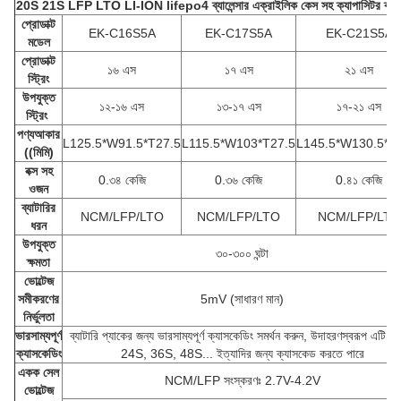
20S 21S LFP LTO LI-ION lifepo4 ব্যালেন্সার এক্রাইলিক কেস সহ ক্যাপাসিটর ব্যালেন
প্রোডাক্ট
EK-C16S5A
EK-C17S5A
EK-C21S5A
মডেল
প্রোডাক্ট
১৬ এস
১৭ এস
২১ এস
স্ট্রিং
উপযুক্ত
১২-১৬ এস
১৩-১৭ এস
১৭-২১ এস
স্ট্রিং
পণ্য
আকার
L125.5*W91.5*T27.5
L115.5*W103*T27.5
L145.5*W130.5*T
((মিমি)
বক্স সহ
0.৩৪ কেজি
0.৩৬ কেজি
0.৪১ কেজি
ওজন
ব্যাটারির
NCM/LFP/LTO
NCM/LFP/LTO
NCM/LFP/LTO
ধরন
উপযুক্ত
৩০-৩০০ ঘন্টা
ক্ষমতা
ভোল্টেজ
সমীকরণের
5mV (সাধারণ মান)
নির্ভুলতা
ভারসাম্যপূর্ণ
ব্যাটারি প্যাকের জন্য ভারসাম্যপূর্ণ ক্যাসকেডিং সমর্থন করুন, উদাহরণস্বরূপ এটি 
ক্যাসকেডিং
24S, 36S, 48S... ইত্যাদির জন্য ক্যাসকেড করতে পারে
একক সেল
NCM/LFP সংস্করণঃ 2.7V-4.2V
ভোল্টেজ