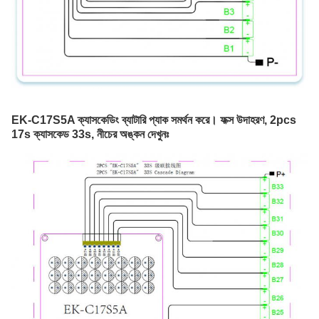
EK-C17S5A ক্যাসকেডিং ব্যাটারি প্যাক সমর্থন করে। ফক্স উদাহরণ, 2pcs 
17s ক্যাসকেড 33s, নীচের অঙ্কন দেখুনঃ