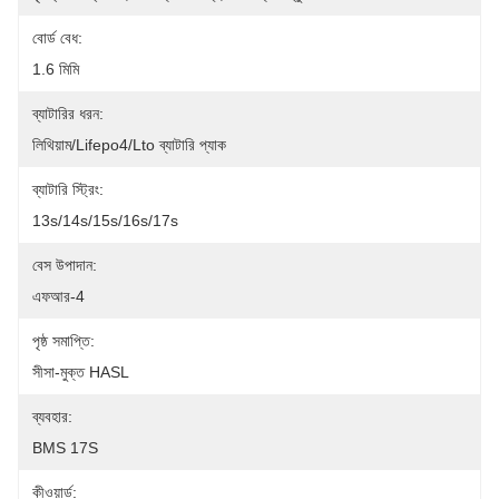
বোর্ড বেধ:
1.6 মিমি
ব্যাটারির ধরন:
লিথিয়াম/Lifepo4/Lto ব্যাটারি প্যাক
ব্যাটারি স্ট্রিং:
13s/14s/15s/16s/17s
বেস উপাদান:
এফআর-4
পৃষ্ঠ সমাপ্তি:
সীসা-মুক্ত HASL
ব্যবহার:
BMS 17S
কীওয়ার্ড: