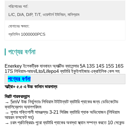
পরিশোধের শর্ত:
L/C, D/A, D/P, T/T, ওয়েস্টার্ন ইউনিয়ন, মানিগ্রাম
যোগানের ক্ষমতা:
প্রতিদিন 1000000PCS
পণ্যের বর্ণনা
Enerkey ইলেকট্রিক যানবাহন অ্যাক্টিভ ব্যালেন্সার 5A 13S 14S 15S 16S
17S লিথিয়াম-আয়ন/Lto/Lifepo4 ব্যাটারি ইকুইলাইজার এক্রাইলিক কেস সহ
পণ্যের বর্ণনা
আল্ট্রা+ ৫.৫ এ উচ্চ বর্তমান ভারসাম্য
বিরাট পারফরম্যান্স
→ 5mV উচ্চ নির্ভুলতাঃ লিথিয়াম টাইটান্যাট ব্যাটারি প্যাকের জন্য ডেডিকেটেড
ক্যালিব্রেশন অ্যালগরিদম
→ সুপার শক্তিশালী সামঞ্জস্যঃ 3-21 সিরিজ ব্যাটারি প্যাক অভিযোজন (লিথিয়াম
আয়রন ফসফেট সহ)
→ চরম প্রতিক্রিয়াঃ পুরো ব্যাটারি প্যাকের অবস্থা স্ক্যান সম্পন্ন করতে 10 সেকেন্ড