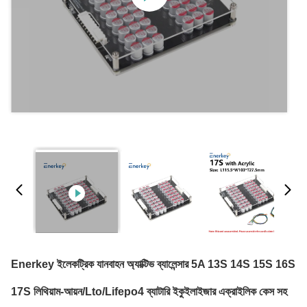
Enerkey ইলেকট্রিক যানবাহন অ্যাক্টিভ ব্যালেন্সার 5A 13S 14S 15S 16S
17S লিথিয়াম-আয়ন/Lto/Lifepo4 ব্যাটারি ইকুইলাইজার এক্রাইলিক কেস সহ