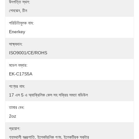
উৎপত্তি স্থল:
শেনঝেন, চীন
পরিচিতিমুলক নাম:
Enerkey
সাক্ষ্যদান:
ISO9001/CE/ROHS
মডেল নম্বার:
EK-C17S5A
পণ্যের নাম:
17 এস 5 এ অ্যাক্রিলিক কেস সহ সক্রিয় সমতা মডিউল
তামার বেধ:
2oz
প্রয়োগ:
গৃহস্থালী যন্ত্রপাতি, ইলেকট্রনিক পণ্য, ইলেকট্রিক স্কুটার