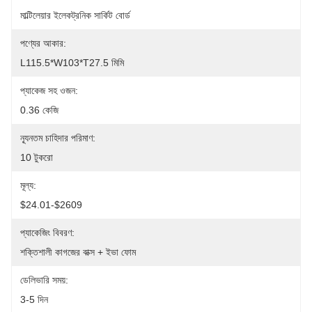
মাল্টিলেয়ার ইলেকট্রনিক সার্কিট বোর্ড
পণ্যের আকার:
L115.5*W103*T27.5 মিমি
প্যাকেজ সহ ওজন:
0.36 কেজি
ন্যূনতম চাহিদার পরিমাণ:
10 টুকরো
মূল্য:
$24.01-$2609
প্যাকেজিং বিবরণ:
শক্তিশালী কাগজের বাক্স + ইভা ফোম
ডেলিভারি সময়:
3-5 দিন