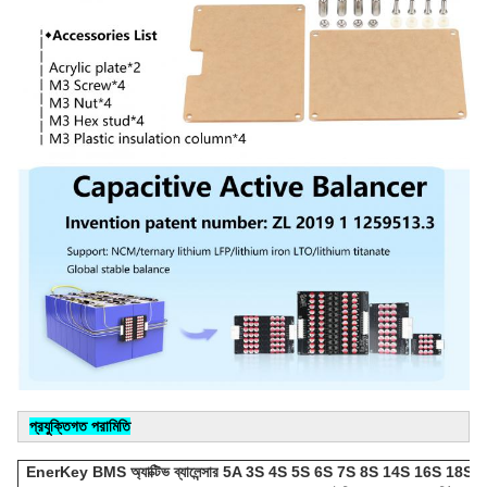
প্রযুক্তিগত পরামিতি
EnerKey BMS অ্যাক্টিভ ব্যালেন্সার 5A 3S 4S 5S 6S 7S 8S 14S 16S 18S 