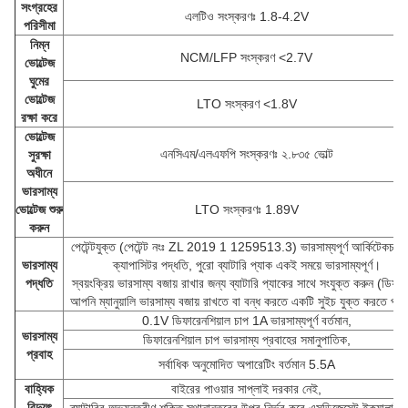
সংগ্রহের
এলটিও সংস্করণঃ 1.8-4.2V
পরিসীমা
নিম্ন
NCM/LFP সংস্করণ <2.7V
ভোল্টেজ
ঘুমের
ভোল্টেজ
LTO সংস্করণ <1.8V
রক্ষা করে
ভোল্টেজ
এনসিএম/এলএফপি সংস্করণঃ ২.৮৩৫ ভোল্ট
সুরক্ষা
অধীনে
ভারসাম্য
ভোল্টেজ শুরু
LTO সংস্করণঃ 1.89V
করুন
পেটেন্টযুক্ত (পেটেন্ট নংঃ ZL 2019 1 1259513.3) ভারসাম্যপূর্ণ আর্কিটেকচার 
ভারসাম্য
ক্যাপাসিটর পদ্ধতি, পুরো ব্যাটারি প্যাক একই সময়ে ভারসাম্যপূর্ণ।
পদ্ধতি
স্বয়ংক্রিয় ভারসাম্য বজায় রাখার জন্য ব্যাটারি প্যাকের সাথে সংযুক্ত করুন (ডিফল্
আপনি ম্যানুয়ালি ভারসাম্য বজায় রাখতে বা বন্ধ করতে একটি সুইচ যুক্ত করতে পা
0.1V ডিফারেনশিয়াল চাপ 1A ভারসাম্যপূর্ণ বর্তমান,
ভারসাম্য
ডিফারেনশিয়াল চাপ ভারসাম্য প্রবাহের সমানুপাতিক,
প্রবাহ
সর্বাধিক অনুমোদিত অপারেটিং বর্তমান 5.5A
বাহ্যিক
বাইরের পাওয়ার সাপ্লাই দরকার নেই,
বিদ্যুৎ