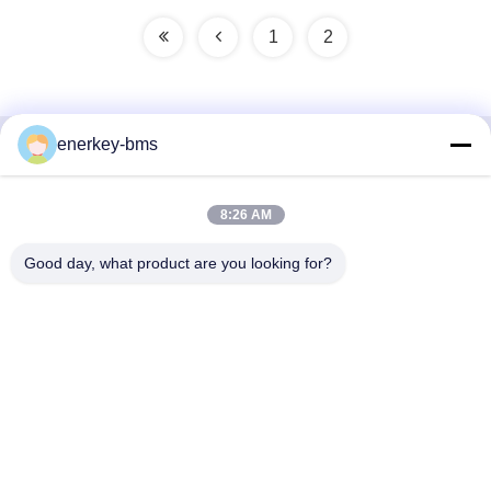
1
2
enerkey-bms
দ্রুত যোগাযোগ
8:26 AM
ঠিকানা
এলাকা এ, নবম তলা, বিল্ডিং জি, গুয়াংচেং লো কার্বন ইন্ডাস্ট্রিয়াল পার্ক, শ্যাংকুন
Good day, what product are you looking for?
কমিউনিটি, গংমিং স্ট্রিট, গুয়াংমিং জেলা, শেঞ্জেন, চীন, 518106
টেলিফোন
86--15387469240
ই-মেইল
kiwi@enerkey.cn