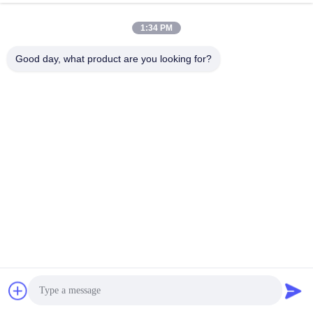
1:34 PM
ঠিকানা
এলাকা এ, নবম তলা, বিল্ডিং জি, গুয়াংচেং লো কার্বন ইন্ডাস্ট্রিয়াল পার্ক, শ্যাংকুন
Good day, what product are you looking for?
কমিউনিটি, গংমিং স্ট্রিট, গুয়াংমিং জেলা, শেঞ্জেন, চীন, 518106
টেলিফোন
86--15387469240
ই-মেইল
kiwi@enerkey.cn
গোপনীয়তা নীতি
|
সাইট ম্যাপ
| চীন ভালো মানের ব্যাটারি বিএমএস বোর্ড সরবরাহকারী।
কপিরাইট © 2024-2026 Shenzhen Juyi Science And Trade Co., Ltd.
সমস্ত অধিকার সংরক্ষিত।
আইসিপি ২০২৫৪০৪২৫৮ নম্বর
粤ICP备2025404258号