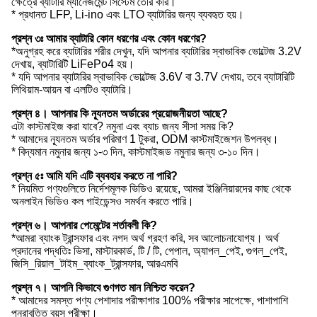
ক্ষেত্রে ব্যাটারি ম্যানেজমেন্ট সিস্টেম তৈরি করি।
* প্রধানত LFP, Li-ino এবং LTO ব্যাটারির জন্য ব্যবহৃত হয়।
প্রশ্ন ৩ঃ আমার ব্যাটারি কোন ধরণের এবং কোন ধরণের?
*অনুগ্রহ করে ব্যাটারির শরীর দেখুন, যদি আপনার ব্যাটারির স্বাভাবিক ভোল্টেজ 3.2V
দেখায়, ব্যাটারিটি LiFePo4 হয়।
* যদি আপনার ব্যাটারির স্বাভাবিক ভোল্টেজ 3.6V বা 3.7V দেখায়, তবে ব্যাটারিটি
লিথিয়াম-আয়ন বা এলটিও ব্যাটারি।
প্রশ্ন ৪। আপনার কি ন্যূনতম অর্ডারের প্রয়োজনীয়তা আছে?
এটা কাস্টমাইজ করা যাবে? নমুনা এবং ব্যাচ জন্য সীসা সময় কি?
* আমাদের ন্যূনতম অর্ডার পরিমাণ 1 টুকরা, ODM কাস্টমাইজেশন উপলব্ধ।
* বিদ্যমান নমুনার জন্য ১-৩ দিন, কাস্টমাইজড নমুনার জন্য ৩-১০ দিন।
প্রশ্ন ৫ঃ আমি যদি এটি ব্যবহার করতে না পারি?
* নিয়মিত পণ্যগুলিতে নির্দেশমূলক ভিডিও রয়েছে, আমরা ইঞ্জিনিয়ারদের কাছ থেকে
অনলাইন ভিডিও কল গাইডেন্সও সমর্থন করতে পারি।
প্রশ্ন ৬। আপনার পেমেন্টের শর্তাবলী কি?
*আমরা ব্যাংক ট্রান্সফার এবং নগদ অর্থ গ্রহণ করি, সব আলোচনাযোগ্য। অর্থ
প্রদানের পদ্ধতিঃ ভিসা, মাস্টারকার্ড, টি / টি, পেপাল, অ্যাপল_পেই, গুগল_পেই,
জিসি_রিয়াল_টাইম_ব্যাংক_ট্রান্সফার, আরএমবি
প্রশ্ন ৭। আপনি কিভাবে গুণগত মান নিশ্চিত করেন?
* আমাদের সমস্ত পণ্য পেশাদার পরীক্ষাগার 100% পরীক্ষার সাপেক্ষে, পাশাপাশি
পুনরাবৃত্তি বয়স পরীক্ষা।