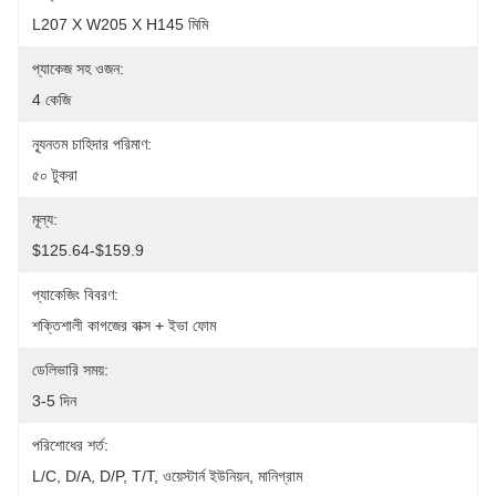
L207 X W205 X H145 মিমি
প্যাকেজ সহ ওজন:
4 কেজি
ন্যূনতম চাহিদার পরিমাণ:
৫০ টুকরা
মূল্য:
$125.64-$159.9
প্যাকেজিং বিবরণ:
শক্তিশালী কাগজের বাক্স + ইভা ফোম
ডেলিভারি সময়:
3-5 দিন
পরিশোধের শর্ত:
L/C, D/A, D/P, T/T, ওয়েস্টার্ন ইউনিয়ন, মানিগ্রাম