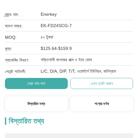
Enerkey
ব্র্যান্ড নাম:
EK-FD24SCG-7
মডেল নম্বর:
৫০ টুকরা
MOQ:
$125.64-$159.9
মূল্য:
শক্তিশালী কাগজের বাক্স + ইভা ফোম
প্যাকেজিং বিবরণ:
L/C, D/A, D/P, T/T, ওয়েস্টার্ন ইউনিয়ন, মানিগ্রাম
পেমেন্ট শর্তাবলী:
সেরা দাম পান
এখন চ্যাট করুন
বিস্তারিত তথ্য
পণ্যের বর্ণনা
বিস্তারিত তথ্য