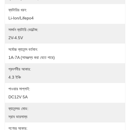
ব্যাটারির ধরন:
Li-Ion/Lifepo4
সমর্থন ব্যাটারি ভোল্টেজ:
2V-4.5V
সর্বোচ্চ ব্যালেন্স বর্তমান:
1A-7A (সামঞ্জস্য করা যেতে পারে)
প্রদর্শনীর আকার:
4.3 ইঞ্চি
পাওয়ার সাপ্লাই:
DC12V 5A
ব্যালেন্সড মোড:
স্রাব ভারসাম্য
পণ্যের আকার: