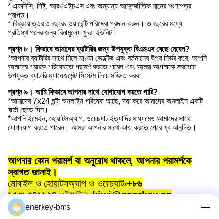
* এফসিসি, সিই, আরওএইচএস এবং অন্যান্য আন্তর্জাতিক মানের শংসাপত্র
প্রাপ্ত।
* বিক্রয়োত্তর ৩ বছরের ওয়ারেন্টি পরিষেবা প্রদান করুন। ৩ বছরের মধ্যে
প্রতিস্থাপনের জন্য বিনামূল্যে খুচরা ইউনিট।
প্রশ্ন ৮। কিভাবে আমাদের ব্যাটারির জন্য উপযুক্ত বিএমএস বেছে নেবেন?
*আপনার ব্যাটারির সাথে মিলে যাওয়া ভোল্টেজ এবং বর্তমানের উপর নির্ভর করে, আপনি
আমাদের গ্রাহক পরিষেবাতে পরামর্শ করতে পারেন এবং আমরা আপনাকে সবচেয়ে
উপযুক্ত ব্যাটারি ম্যানেজমেন্ট সিস্টেম দিয়ে সজ্জিত করব।
প্রশ্ন ৯। আমি কিভাবে আপনার সাথে যোগাযোগ করতে পারি?
*আমাদের 7x24 ঘন্টা অনলাইন পরিষেবা আছে, দয়া করে আমাদের অনলাইন একটি
বার্তা ছেড়ে দিন।
*আপনি ইমেইল, হোয়াটসঅ্যাপ, ওয়েচ্যাট ইত্যাদির মাধ্যমেও আমাদের সাথে
যোগাযোগ করতে পারেন। আমরা আপনার সাথে কাজ করতে পেরে খুব আনন্দিত।
আপনার কোন পরামর্শ বা অনুরোধ থাকলে, আপনার পরামর্শকে
স্বাগত জানাই।
মোবাইল ও হোয়াটসঅ্যাপ ও ওয়েচ্যাটঃ
+৮৬
১৫৩৮৭৪৬৯২৪০
;
ইমেইল:
kiwi@enerkey.cn
enerkey-bms