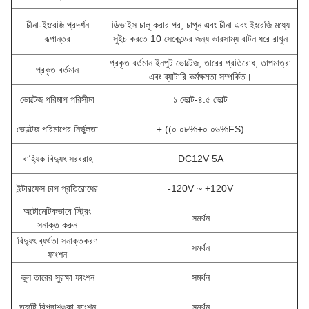
চীনা-ইংরেজি প্রদর্শন
ডিভাইস চালু করার পর, চাপুন এবং চীনা এবং ইংরেজি মধ্যে
রূপান্তর
সুইচ করতে 10 সেকেন্ডের জন্য ভারসাম্য বাটন ধরে রাখুন
প্রকৃত বর্তমান ইনপুট ভোল্টেজ, তারের প্রতিরোধ, তাপমাত্রা
প্রকৃত বর্তমান
এবং ব্যাটারি কর্মক্ষমতা সম্পর্কিত।
ভোল্টেজ পরিমাপ পরিসীমা
১ ভোল্ট-৪.৫ ভোল্ট
ভোল্টেজ পরিমাপের নির্ভুলতা
± ((০.০৮%+০.০৬%FS)
বাহ্যিক বিদ্যুৎ সরবরাহ
DC12V 5A
ইন্টারফেস চাপ প্রতিরোধের
-120V ~ +120V
অটোমেটিকভাবে স্ট্রিং
সমর্থন
সনাক্ত করুন
বিদ্যুৎ ব্যর্থতা সনাক্তকরণ
সমর্থন
ফাংশন
ভুল তারের সুরক্ষা ফাংশন
সমর্থন
ত্রুটি বিপদাশঙ্কা ফাংশন
সমর্থন