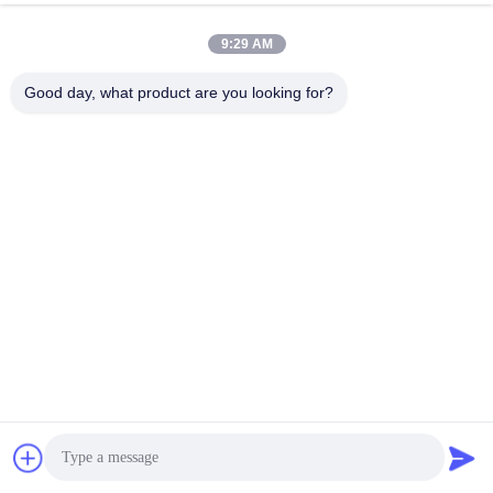
ট্যাগ:
সম্পূর্ণ স্বয়ংক্রিয় স্রাব ভারসাম্য
9:29 AM
স্মার্ট অটোমেটিক ইকুয়ালাইজার
অটোমেটিক ইকুইলাইজার
Good day, what product are you looking for?
দ্রুত যোগাযোগ
ঠিকানা
এলাকা এ, নবম তলা, বিল্ডিং জি, গুয়াংচেং লো কার্বন ইন্ডাস্ট্রিয়াল পার্ক, শ্যাংকুন
কমিউনিটি, গংমিং স্ট্রিট, গুয়াংমিং জেলা, শেঞ্জেন, চীন, 518106
টেলিফোন
86--15387469240
ই-মেইল
kiwi@enerkey.cn