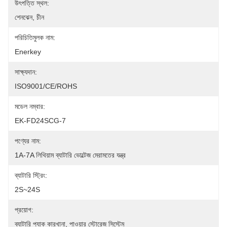
উৎপত্তি স্থল:
শেনঝেন, চীন
পরিচিতিমুলক নাম:
Enerkey
সাক্ষ্যদান:
ISO9001/CE/ROHS
মডেল নম্বার:
EK-FD24SCG-7
পণ্যের নাম:
1A-7A লিথিয়াম ব্যাটারি ভোল্টেজ মেরামতের যন্ত্র
ব্যাটারি স্ট্রিং:
2S~24S
প্রয়োগ:
ব্যাটারি প্যাক কারখানা, পাওয়ার স্টোরেজ সিস্টেম