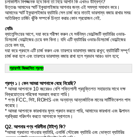
চলাকালীন বিপজ্জনক হবে কিনা তা নিয়ে আপনি কি এখনও উদ্বিগ্ন?
উত্তরঃ আমাদের স্মার্ট ইকুয়ালাইজার আপনার জন্য এই সমস্যা সমাধান করে।
আমাদের স্মার্ট ইকুয়ালাইজার ব্যাটারি সেল চার্জ করে নাতাই ভারসাম্য বজায় রাখার সময়
অতিরিক্ত চার্জিং ঝুঁকি সম্পর্কে চিন্তা করার কোন প্রয়োজন নেই.
নোটঃ
ব্যালেন্সিংয়ের আগে, দয়া করে পরীক্ষা করুন যে সর্বনিম্ন ভোল্টেজটি ব্যাটারির ওভার-
ডিসচার্জ ভোল্টেজের চেয়ে কম কিনা। যদি এটি ব্যাটারির ওভার-ডিসচার্জ ভোল্টেজের
চেয়ে কম হয়,
দয়া করে প্রথমে এটি চার্জ করুন এবং তারপরে ভারসাম্য বজায় রাখুন; ব্যাটারিটি সম্পূর্ণ
চার্জ করা হলে এবং তারপরে ভারসাম্য বজায় রাখা হলে প্রভাব আরও ভাল হবে;
প্রায়শই জিজ্ঞাসিত প্রশ্ন
প্রশ্ন ১। কেন আমরা আপনাকে বেছে নিয়েছি?
* আমরা আপনাকে 10 বছরেরও বেশি শক্তিশালী প্রযুক্তিগত সহায়তার সাথে দক্ষ
বিক্রয়োত্তর পরিষেবা সরবরাহ করতে পারি।
* পণ্য FCC, সিই, ROHS এবং অন্যান্য আন্তর্জাতিক মানের সার্টিফিকেশন পাস
করেছে।
* আমরা আপনাকে কারখানার মূল্য প্রদান করতে পারি, আমাদের কারখানা এবং উত্পাদন
প্রক্রিয়া পরিদর্শন করতে আপনাকে স্বাগতম।
Q2. আপনার পণ্য পরিসীমা (টাইপ) কি?
*আমরা প্রধানত পাওয়ার ব্যাটারি, এনার্জি স্টোরেজ ব্যাটারি এবং ভোক্তা ব্যাটারির