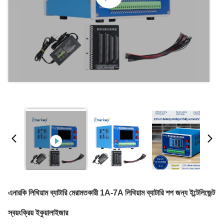
এনারকি লিথিয়াম ব্যাটারি মেরামতকারী 1A-7A লিথিয়াম ব্যাটারি শপ জন্য ইন্টেলিজেন্ট
স্বয়ংক্রিয় ইকুয়ালাইজার