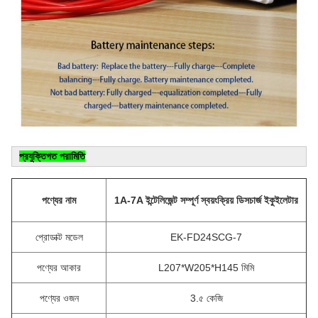
প্রযুক্তিগত পরামিতি
পণ্যের নাম
1A-7A ইন্টেলিজেন্ট সম্পূর্ণ স্বয়ংক্রিয় ডিসচার্জ ইকুইলেটার
প্রোডাক্ট মডেল
EK-FD24SCG-7
পণ্যের আকার
L207*W205*H145 মিমি
পণ্যের ওজন
3.৫ কেজি