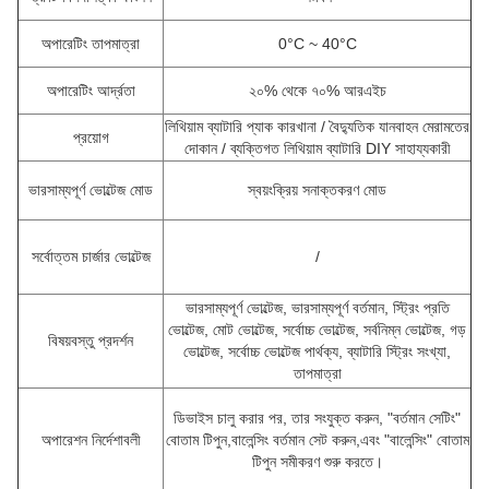
অপারেটিং তাপমাত্রা
0°C ~ 40°C
অপারেটিং আর্দ্রতা
২০% থেকে ৭০% আরএইচ
লিথিয়াম ব্যাটারি প্যাক কারখানা / বৈদ্যুতিক যানবাহন মেরামতের
প্রয়োগ
দোকান / ব্যক্তিগত লিথিয়াম ব্যাটারি DIY সাহায্যকারী
ভারসাম্যপূর্ণ ভোল্টেজ মোড
স্বয়ংক্রিয় সনাক্তকরণ মোড
সর্বোত্তম চার্জার ভোল্টেজ
/
ভারসাম্যপূর্ণ ভোল্টেজ, ভারসাম্যপূর্ণ বর্তমান, স্ট্রিং প্রতি
ভোল্টেজ, মোট ভোল্টেজ, সর্বোচ্চ ভোল্টেজ, সর্বনিম্ন ভোল্টেজ, গড়
বিষয়বস্তু প্রদর্শন
ভোল্টেজ, সর্বোচ্চ ভোল্টেজ পার্থক্য, ব্যাটারি স্ট্রিং সংখ্যা,
তাপমাত্রা
ডিভাইস চালু করার পর, তার সংযুক্ত করুন, "বর্তমান সেটিং"
অপারেশন নির্দেশাবলী
বোতাম টিপুন,বালেন্সিং বর্তমান সেট করুন,এবং "বালেন্সিং" বোতাম
টিপুন সমীকরণ শুরু করতে।