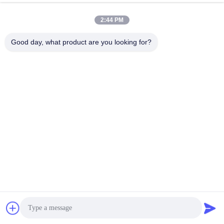
2:44 PM
ঠিকানা
এলাকা এ, নবম তলা, বিল্ডিং জি, গুয়াংচেং লো কার্বন ইন্ডাস্ট্রিয়াল পার্ক, শ্যাংকুন
Good day, what product are you looking for?
কমিউনিটি, গংমিং স্ট্রিট, গুয়াংমিং জেলা, শেঞ্জেন, চীন, 518106
টেলিফোন
86--15387469240
ই-মেইল
kiwi@enerkey.cn
গোপনীয়তা নীতি
|
সাইট ম্যাপ
| চীন ভালো মানের ব্যাটারি বিএমএস বোর্ড সরবরাহকারী।
কপিরাইট © 2024-2026 Shenzhen Juyi Science And Trade Co., Ltd.
সমস্ত অধিকার সংরক্ষিত।
আইসিপি ২০২৫৪০৪২৫৮ নম্বর
粤ICP备2025404258号